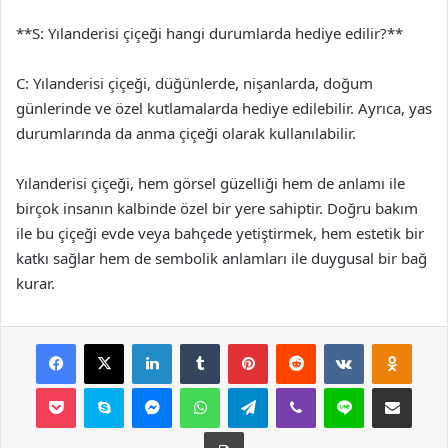
**S: Yılanderisi çiçeği hangi durumlarda hediye edilir?**
C: Yılanderisi çiçeği, düğünlerde, nişanlarda, doğum
günlerinde ve özel kutlamalarda hediye edilebilir. Ayrıca, yas
durumlarında da anma çiçeği olarak kullanılabilir.
Yılanderisi çiçeği, hem görsel güzelliği hem de anlamı ile
birçok insanın kalbinde özel bir yere sahiptir. Doğru bakım
ile bu çiçeği evde veya bahçede yetiştirmek, hem estetik bir
katkı sağlar hem de sembolik anlamları ile duygusal bir bağ
kurar.
Facebook
X
LinkedIn
Tumblr
Pinterest
Reddit
VKontakte
Odnok
Pocket
Skype
Messenger
WhatsApp
Telegram
Viber
Line
E-Posta ile payla
Yazdır