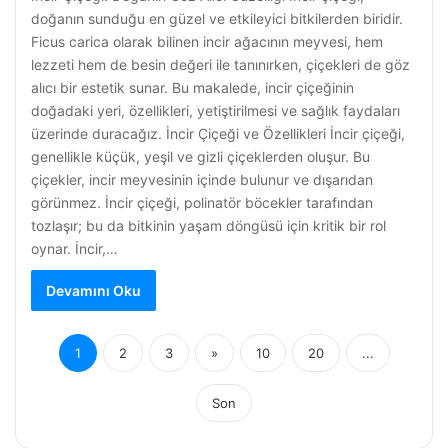
doğanın sunduğu en güzel ve etkileyici bitkilerden biridir.
Ficus carica olarak bilinen incir ağacının meyvesi, hem
lezzeti hem de besin değeri ile tanınırken, çiçekleri de göz
alıcı bir estetik sunar. Bu makalede, incir çiçeğinin
doğadaki yeri, özellikleri, yetiştirilmesi ve sağlık faydaları
üzerinde duracağız. İncir Çiçeği ve Özellikleri İncir çiçeği,
genellikle küçük, yeşil ve gizli çiçeklerden oluşur. Bu
çiçekler, incir meyvesinin içinde bulunur ve dışarıdan
görünmez. İncir çiçeği, polinatör böcekler tarafından
tozlaşır; bu da bitkinin yaşam döngüsü için kritik bir rol
oynar. İncir,…
Devamını Oku
1
2
3
»
10
20
...
Son