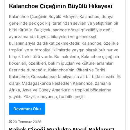
Kalanchoe Çiçeğinin Büyülü Hikayesi
Kalanchoe Çiçeğinin Büyülü Hikayesi Kalanchoe, dünya
genelinde pek çok kişi tarafından sevilen ve yetiştirilen bir
bitki türüdür. Bu çiçek, sadece görsel güzelliğiyle değil,
aynı zamanda büyülü hikayeleri ve geleneksel
kullanımlarıyla da dikkat çekmektedir. Kalanchoe, özellikle
tropikal ve subtropikal iklimlerde yaygın olarak bulunur ve
birçok farklı türü vardır. Bu makalede, Kalanchoe çiçeğinin
kökenleri, özellikleri, bakım ipuçları ve kültürel anlamları
üzerinde duracağız. Kalanchoe’nin Kökeni ve Tarihi
Kalanchoe, Crassulaceae familyasına ait bir bitki cinsidir. İlk
olarak Madagaskar’da keşfedilen Kalanchoe, zamanla
Afrika, Asya ve Güney Amerika’nın tropikal bölgelerine
yayıldı. Yüzyıllar boyunca, bu bitki çeşitli…
Devamını Oku
20 Temmuz 2026
Kabak Çiçeği Buzlukta Nasıl Saklanır?