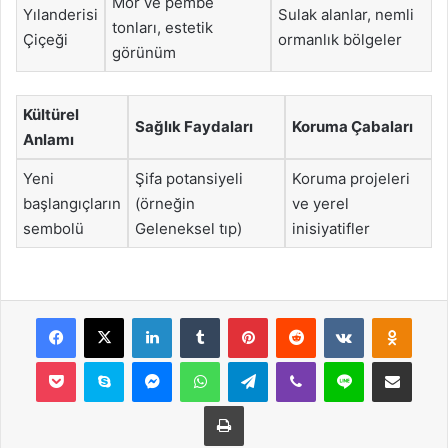
Mor ve pembe
Yılanderisi
Sulak alanlar, nemli
tonları, estetik
Çiçeği
ormanlık bölgeler
görünüm
Kültürel
Sağlık Faydaları
Koruma Çabaları
Anlamı
Yeni
Şifa potansiyeli
Koruma projeleri
başlangıçların
(örneğin
ve yerel
sembolü
Geleneksel tıp)
inisiyatifler
Facebook
X
LinkedIn
Tumblr
Pinterest
Reddit
VKontakte
Odnok
Pocket
Skype
Messenger
WhatsApp
Telegram
Viber
Line
E-Posta ile payla
Yazdır