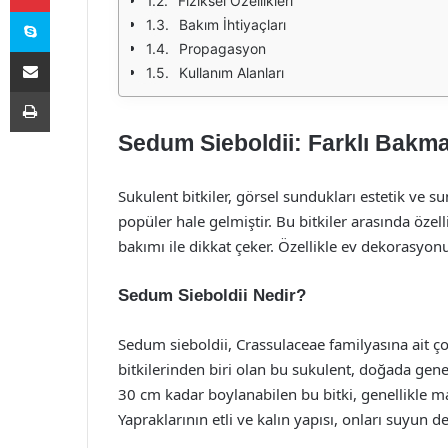
Fiziksel Özellikleri
Skype
Bakım İhtiyaçları
Propagasyon
E-Posta ile paylaş
Kullanım Alanları
Yazdır
Sedum Sieboldii: Farklı Bakm
Sukulent bitkiler, görsel sundukları estetik ve s
popüler hale gelmiştir. Bu bitkiler arasında öze
bakımı ile dikkat çeker. Özellikle ev dekorasyo
Sedum Sieboldii Nedir?
Sedum sieboldii, Crassulaceae familyasına ait çok
bitkilerinden biri olan bu sukulent, doğada genel
30 cm kadar boylanabilen bu bitki, genellikle mav
Yapraklarının etli ve kalın yapısı, onları suyun 