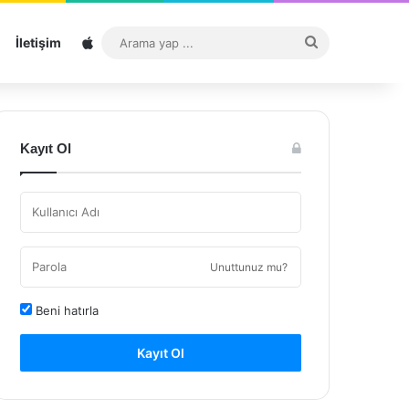
Sitemap
Arama
İletişim
yap
...
Kayıt Ol
Unuttunuz mu?
Beni hatırla
Kayıt Ol