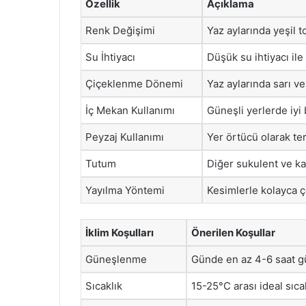
Özellik
Açıklama
Renk Değişimi
Yaz aylarında yeşil 
Su İhtiyacı
Düşük su ihtiyacı il
Çiçeklenme Dönemi
Yaz aylarında sarı v
İç Mekan Kullanımı
Güneşli yerlerde iyi
Peyzaj Kullanımı
Yer örtücü olarak ter
Tutum
Diğer sukulent ve ka
Yayılma Yöntemi
Kesimlerle kolayca ço
İklim Koşulları
Önerilen Koşullar
Güneşlenme
Günde en az 4-6 saat gü
Sıcaklık
15-25°C arası ideal sıcakl