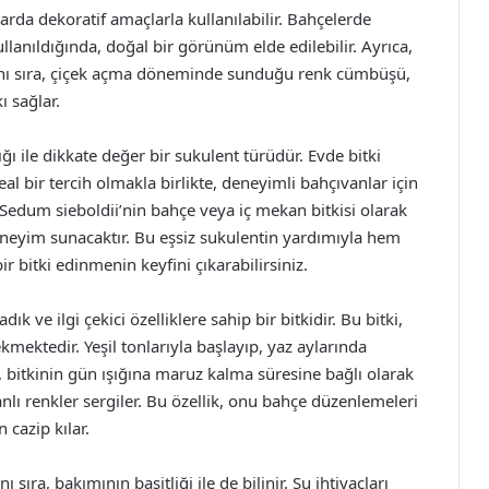
rda dekoratif amaçlarla kullanılabilir. Bahçelerde
llanıldığında, doğal bir görünüm elde edilebilir. Ayrıca,
n yanı sıra, çiçek açma döneminde sunduğu renk cümbüşü,
 sağlar.
ı ile dikkate değer bir sukulent türüdür. Evde bitki
eal bir tercih olmakla birlikte, deneyimli bahçıvanlar için
 Sedum sieboldii’nin bahçe veya iç mekan bitkisi olarak
 deneyim sunacaktır. Bu eşsiz sukulentin yardımıyla hem
r bitki edinmenin keyfini çıkarabilirsiniz.
k ve ilgi çekici özelliklere sahip bir bitkidir. Bu bitki,
ekmektedir. Yeşil tonlarıyla başlayıp, yaz aylarında
, bitkinin gün ışığına maruz kalma süresine bağlı olarak
nlı renkler sergiler. Bu özellik, onu bahçe düzenlemeleri
 cazip kılar.
 sıra, bakımının basitliği ile de bilinir. Su ihtiyaçları