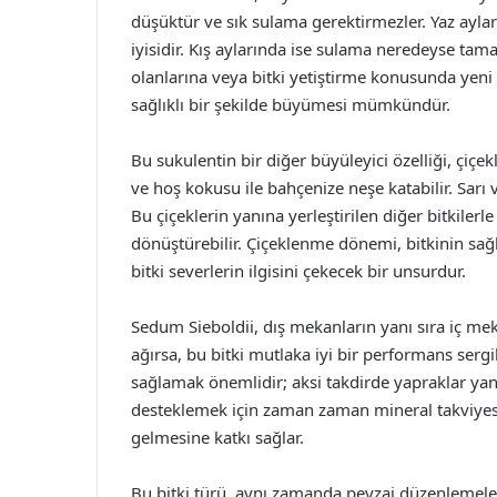
düşüktür ve sık sulama gerektirmezler. Yaz ayl
iyisidir. Kış aylarında ise sulama neredeyse tam
olanlarına veya bitki yetiştirme konusunda yeni
sağlıklı bir şekilde büyümesi mümkündür.
Bu sukulentin bir diğer büyüleyici özelliği, çiçek
ve hoş kokusu ile bahçenize neşe katabilir. Sarı
Bu çiçeklerin yanına yerleştirilen diğer bitkilerle
dönüştürebilir. Çiçeklenme dönemi, bitkinin sağl
bitki severlerin ilgisini çekecek bir unsurdur.
Sedum Sieboldii, dış mekanların yanı sıra iç me
ağırsa, bu bitki mutlaka iyi bir performans ser
sağlamak önemlidir; aksi takdirde yapraklar yanab
desteklemek için zaman zaman mineral takviyesi 
gelmesine katkı sağlar.
Bu bitki türü, aynı zamanda peyzaj düzenlemeleri