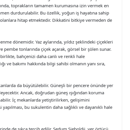
arında, toprakların tamamen kurumasına izin vermek en
amen durdurulabilir. Bu özellik, yoğun iş hayatına sahip
 olanlara hitap etmektedir. Dikkatini bitkiye vermeden de
lenme dönemidir. Yaz aylarında, yıldız şeklindeki çiçekleri
 ve pembe tonlarında çiçek açarak, görsel bir şölen sunar.
 birlikte, bahçenizi daha canlı ve renkli hale
ığı ve bakımı hakkında bilgi sahibi olmanın yanı sıra,
kanlarda da büyütülebilir. Güneşli bir pencere önünde yer
gileyecektir. Ancak, doğrudan güneş ışığından koruma
ilir. İç mekanlarda yetiştirilirken, gelişimini
yapılması, bu sukulentin daha sağlıklı ve dayanıklı hale
nde de sıkça tercih edilir. Sedum Sieboldii, yer örtücü