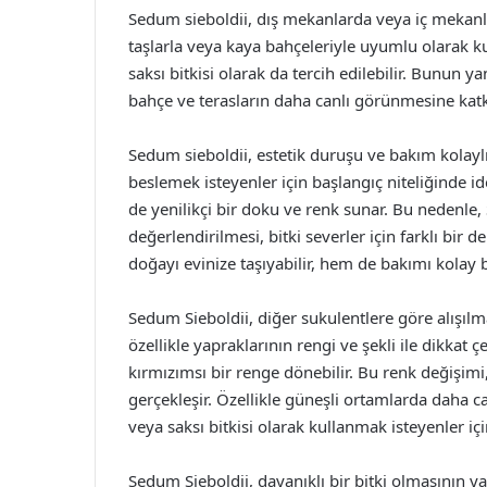
Sedum sieboldii, dış mekanlarda veya iç mekanla
taşlarla veya kaya bahçeleriyle uyumlu olarak ku
saksı bitkisi olarak da tercih edilebilir. Bunu
bahçe ve terasların daha canlı görünmesine katkı
Sedum sieboldii, estetik duruşu ve bakım kolaylığ
beslemek isteyenler için başlangıç niteliğinde id
de yenilikçi bir doku ve renk sunar. Bu nedenle,
değerlendirilmesi, bitki severler için farklı bir
doğayı evinize taşıyabilir, hem de bakımı kolay bi
Sedum Sieboldii, diğer sukulentlere göre alışılmadı
özellikle yapraklarının rengi ve şekli ile dikkat ç
kırmızımsı bir renge dönebilir. Bu renk değişimi
gerçekleşir. Özellikle güneşli ortamlarda daha ca
veya saksı bitkisi olarak kullanmak isteyenler için
Sedum Sieboldii, dayanıklı bir bitki olmasının yanı