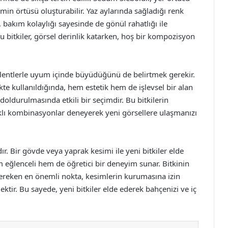
emin örtüsü oluşturabilir. Yaz aylarında sağladığı renk
 bakım kolaylığı sayesinde de gönül rahatlığı ile
n bu bitkiler, görsel derinlik katarken, hoş bir kompozisyon
ulentlerle uyum içinde büyüdüğünü de belirtmek gerekir.
likte kullanıldığında, hem estetik hem de işlevsel bir alan
oldurulmasında etkili bir seçimdir. Bu bitkilerin
rklı kombinasyonlar deneyerek yeni görsellere ulaşmanızı
r. Bir gövde veya yaprak kesimi ile yeni bitkiler elde
em eğlenceli hem de öğretici bir deneyim sunar. Bitkinin
gereken en önemli nokta, kesimlerin kurumasına izin
ir. Bu sayede, yeni bitkiler elde ederek bahçenizi ve iç