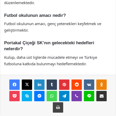
düzenlemektedir.
Futbol okulunun amacı nedir?
Futbol okulunun amacı, genç yetenekleri keşfetmek ve
geliştirmektir.
Portakal Çiçeği SK’nın gelecekteki hedefleri
nelerdir?
Kulüp, daha üst liglerde mücadele etmeyi ve Türkiye
futboluna katkıda bulunmayı hedeflemektedir.
Facebook
X
LinkedIn
Tumblr
Pinterest
Reddit
VKontakte
Odnok
Pocket
Skype
Messenger
WhatsApp
Telegram
Viber
Line
E-Posta ile payla
Yazdır