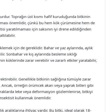
surdur. Toprağın üst kısmı hafif kuruduğunda bitkinin
lmaması önemlidir, çünkü bu hem kök çürümesine hem de
intisi yaratılmaması için saksının iyi drene edildiğinden
tılabilir.
klemek için de gereklidir. Bahar ve yaz aylarında, aylık
ilir. Sonbahar ve kış aylarında besleme sıklığı
in köklerinde zarar verebilir ve zararlı etkiler yaratabilir,
ektirebilir. Genellikle bitkinin sağlığına tümüyle zarar
. Ancak, örneğin örümcek akarı veya yaprak bitleri gibi
praklarda leke veya deformasyon gözlemlenirse, bitkiyi
nsektisit kullanmak önemlidir.
lık aralıklarına ihtiyaç vardır. Bu bitki, ideal olarak 18-