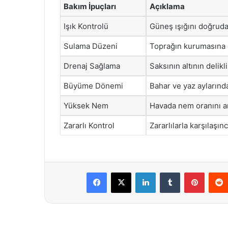
Bakım İpuçları
Açıklama
Işık Kontrolü
Güneş ışığını doğrud
Sulama Düzeni
Toprağın kurumasına 
Drenaj Sağlama
Saksının altının delikli
Büyüme Dönemi
Bahar ve yaz aylarında 
Yüksek Nem
Havada nem oranını ar
Zararlı Kontrol
Zararlılarla karşılaşı
Facebook
X
LinkedIn
Tumblr
Pintere