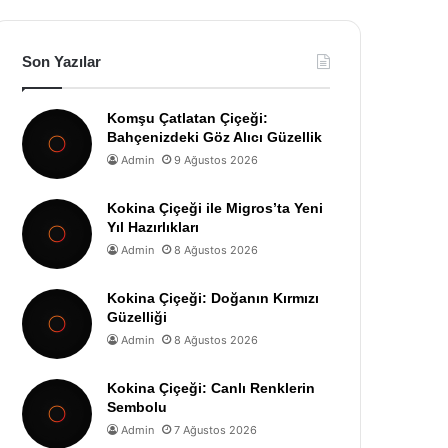
Son Yazılar
Komşu Çatlatan Çiçeği:
Bahçenizdeki Göz Alıcı Güzellik
Admin
9 Ağustos 2026
Kokina Çiçeği ile Migros’ta Yeni
Yıl Hazırlıkları
Admin
8 Ağustos 2026
Kokina Çiçeği: Doğanın Kırmızı
Güzelliği
Admin
8 Ağustos 2026
Kokina Çiçeği: Canlı Renklerin
Sembolu
Admin
7 Ağustos 2026