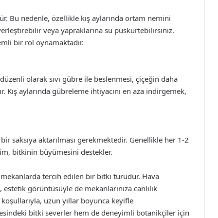
ür. Bu nedenle, özellikle kış aylarında ortam nemini
yerleştirebilir veya yapraklarına su püskürtebilirsiniz.
emli bir rol oynamaktadır.
zenli olarak sıvı gübre ile beslenmesi, çiçeğin daha
ır. Kış aylarında gübreleme ihtiyacını en aza indirgemek,
i bir saksıya aktarılması gerekmektedir. Genellikle her 1-2
şim, bitkinin büyümesini destekler.
 mekanlarda tercih edilen bir bitki türüdür. Hava
n, estetik görüntüsüyle de mekanlarınıza canlılık
koşullarıyla, uzun yıllar boyunca keyifle
esindeki bitki severler hem de deneyimli botanikçiler için