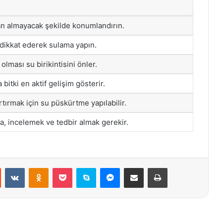
an almayacak şekilde konumlandırın.
dikkat ederek sulama yapın.
 olması su birikintisini önler.
bitki en aktif gelişim gösterir.
tırmak için su püskürtme yapılabilir.
nca, incelemek ve tedbir almak gerekir.
st
Reddit
VKontakte
Odnoklassniki
Pocket
Skype
Messenger
E-Posta ile paylaş
Yazdır