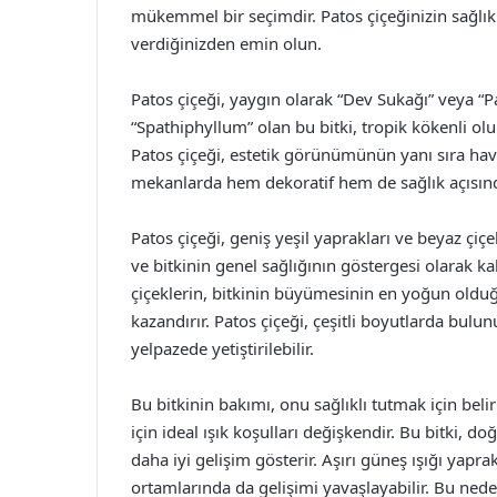
mükemmel bir seçimdir. Patos çiçeğinizin sağlı
verdiğinizden emin olun.
Patos çiçeği, yaygın olarak “Dev Sukağı” veya “Par
“Spathiphyllum” olan bu bitki, tropik kökenli olup
Patos çiçeği, estetik görünümünün yanı sıra hava
mekanlarda hem dekoratif hem de sağlık açısında
Patos çiçeği, geniş yeşil yaprakları ve beyaz çiçe
ve bitkinin genel sağlığının göstergesi olarak kab
çiçeklerin, bitkinin büyümesinin en yoğun old
kazandırır. Patos çiçeği, çeşitli boyutlarda bulu
yelpazede yetiştirilebilir.
Bu bitkinin bakımı, onu sağlıklı tutmak için belirl
için ideal ışık koşulları değişkendir. Bu bitki, d
daha iyi gelişim gösterir. Aşırı güneş ışığı yapr
ortamlarında da gelişimi yavaşlayabilir. Bu ned