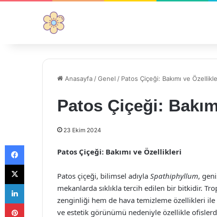
Anasayfa
/
Genel
/
Patos Çiçeği: Bakımı ve Özellikle
Patos Çiçeği: Bakımı
23 Ekim 2024
Facebook
Patos Çiçeği: Bakımı ve Özellikleri
X
Patos çiçeği, bilimsel adıyla
Spathiphyllum
, geni
LinkedIn
mekanlarda sıklıkla tercih edilen bir bitkidir. T
zenginliği hem de hava temizleme özellikleri ile
Pinterest
ve estetik görünümü nedeniyle özellikle ofislerd