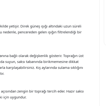
ekilde yetişir. Direk güneş ışığı altındaki uzun süreli
nedenle, pencereden gelen ışığın filtrelendiği bir
ranına bağlı olarak değişkenlik gösterir. Toprağın üst
nda suyun, saksı tabanında birikmemesine dikkat
la karşılaşabilirsiniz. Kış aylarında sulama sıklığını
ır.
n açısından zengin bir toprağı tercih eder. Hazır saksı
ki için uygundur.