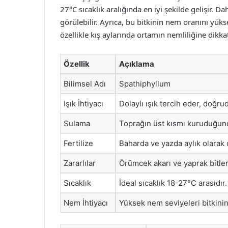
27°C sıcaklık aralığında en iyi şekilde gelişir. D
görülebilir. Ayrıca, bu bitkinin nem oranını yüks
özellikle kış aylarında ortamın nemliliğine dikkat
Özellik
Açıklama
Bilimsel Adı
Spathiphyllum
Işık İhtiyacı
Dolaylı ışık tercih eder, doğru
Sulama
Toprağın üst kısmı kuruduğunda
Fertilize
Baharda ve yazda aylık olarak d
Zararlılar
Örümcek akarı ve yaprak bitleri
Sıcaklık
İdeal sıcaklık 18-27°C arasıdır.
Nem İhtiyacı
Yüksek nem seviyeleri bitkinin s