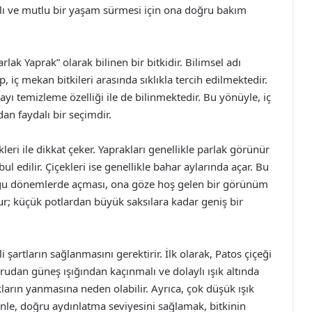
klı ve mutlu bir yaşam sürmesi için ona doğru bakım
lak Yaprak” olarak bilinen bir bitkidir. Bilimsel adı
, iç mekan bitkileri arasında sıklıkla tercih edilmektedir.
yı temizleme özelliği ile de bilinmektedir. Bu yönüyle, iç
n faydalı bir seçimdir.
kleri ile dikkat çeker. Yaprakları genellikle parlak görünür
ul edilir. Çiçekleri ise genellikle bahar aylarında açar. Bu
uğu dönemlerde açması, ona göze hoş gelen bir görünüm
nur; küçük potlardan büyük saksılara kadar geniş bir
i şartların sağlanmasını gerektirir. İlk olarak, Patos çiçeği
oğrudan güneş ışığından kaçınmalı ve dolaylı ışık altında
akların yanmasına neden olabilir. Ayrıca, çok düşük ışık
enle, doğru aydınlatma seviyesini sağlamak, bitkinin