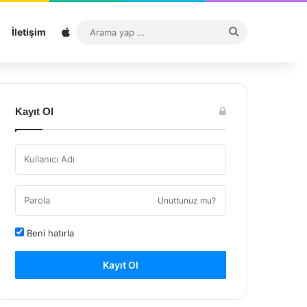
Sitemap
Arama
İletişim
yap
...
Kayıt Ol
Unuttunuz mu?
Beni hatırla
Kayıt Ol