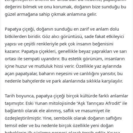
değerini bilmek ve onu korumak, doğanın bize sunduğu bu
güzel armağana sahip çıkmak anlamına gelir.
Papatya çiçeği, doğanın sunduğu en zarif ve anlam dolu
bitkilerden biridir. Göz alıcı görüntüsü, sade fakat etkileyici
yapısı ve çeşitli renkleriyle pek çok insanın beğenisini
kazanır. Papatya çiçekleri, genellikle beyaz yaprakları ve sarı
ortası ile sempati uyandırır. Bu estetik görünüm, insanların
içine huzur ve mutluluk hissi verir. Özellikle yaz aylarında
açan papatyalar, baharın neşesini ve canlılığını yansıtır, bu
nedenle bahçelerde ve park alanlarında sıklıkla karşılaşılır.
Tarih boyunca, papatya çiçeği birçok kültürde farklı anlamlar
taşımıştır. Eski Yunan mitolojisinde “Aşk Tanrıçası Afrodit” ile
bağlantılı olarak ele alınmış, saflık ve masumiyet ile
özdeşleştirilmiştir. Yine, sembolik olarak doğanın saflığını
temsil eder ve bu nedenle birçok özellikle yeni doğan
bebeklerin ilk süsleme nesnesi olarak tercih edilir. Kısaca,