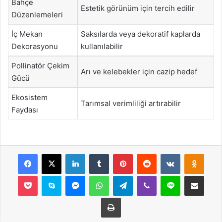
Bahçe
Estetik görünüm için tercih edilir
Düzenlemeleri
İç Mekan
Saksılarda veya dekoratif kaplarda
Dekorasyonu
kullanılabilir
Pollinatör Çekim
Arı ve kelebekler için cazip hedef
Gücü
Ekosistem
Tarımsal verimliliği artırabilir
Faydası
Facebook
X
LinkedIn
Tumblr
Pinterest
Reddit
VKontakte
Odnok
Pocket
Skype
Messenger
WhatsApp
Telegram
Viber
Line
E-Posta ile payla
Yazdır