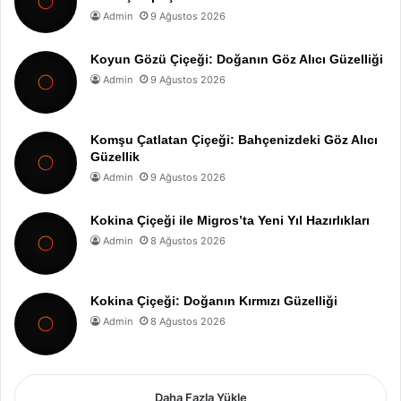
Admin
9 Ağustos 2026
Koyun Gözü Çiçeği: Doğanın Göz Alıcı Güzelliği
Admin
9 Ağustos 2026
Komşu Çatlatan Çiçeği: Bahçenizdeki Göz Alıcı
Güzellik
Admin
9 Ağustos 2026
Kokina Çiçeği ile Migros’ta Yeni Yıl Hazırlıkları
Admin
8 Ağustos 2026
Kokina Çiçeği: Doğanın Kırmızı Güzelliği
Admin
8 Ağustos 2026
Daha Fazla Yükle