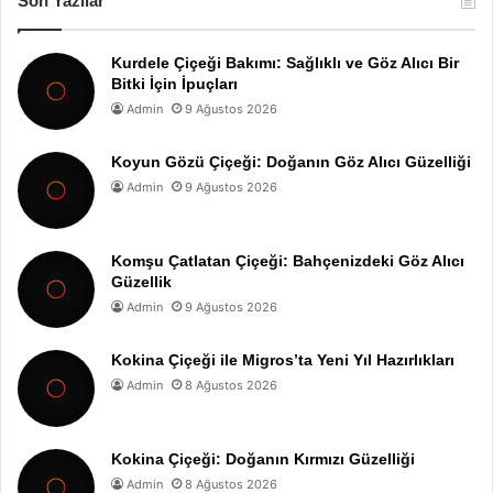
Son Yazılar
Kurdele Çiçeği Bakımı: Sağlıklı ve Göz Alıcı Bir
Bitki İçin İpuçları
Admin
9 Ağustos 2026
Koyun Gözü Çiçeği: Doğanın Göz Alıcı Güzelliği
Admin
9 Ağustos 2026
Komşu Çatlatan Çiçeği: Bahçenizdeki Göz Alıcı
Güzellik
Admin
9 Ağustos 2026
Kokina Çiçeği ile Migros’ta Yeni Yıl Hazırlıkları
Admin
8 Ağustos 2026
Kokina Çiçeği: Doğanın Kırmızı Güzelliği
Admin
8 Ağustos 2026