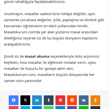
gönül rahatlığıyla faydalanabilirsiniz.
Unutmayın, masallar sadece birer hikâye değildir; aynı
zamanda çocuklara değerler, iyilik, paylaşma ve dostluk gibi
kavramları öğretmenin en etkili yollarından biridir.
Masalokurum.com’da yer alan yüzlerce masal arasından
dilediğinizi seçerek siz de bu büyülü dünyanın kapılarını
aralayabilirsiniz.
Şimdi siz de
masal okuma
seçenekleriyle dolu arşivimizi
keşfedin, kısa masallar ile eğlenceli molalar verin, uyku
masalları ile huzurlu bir geceye adım atın.
Masalokurum.com, masalların büyülü dünyasında her
zaman sizin yanınızda!
Facebook
X
LinkedIn
Tumblr
Pinterest
Reddit
VKontakte
Odnok
Pocket
Skype
Messenger
WhatsApp
Telegram
Viber
Line
E-Posta ile payla