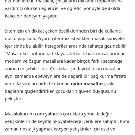
okunabilen bu masallar, çocukların dikkatini toplamasına
yardımcı olurken eğlenceli ve öğretici yönüyle de akılda
kalıcı bir deneyim yaşatır.
Sitemizin en dikkat çeken özelliklerinden biri de kullanıcı
dostu yapısıdır. Ziyaretçilerimiz istedikleri masalı saniyeler
içerisinde bulabilir, kategoriler arasında rahatça gezinebilir.
“Masal oku” butonuna tıklayarak klasik halk masallarından
modern ve özgün masallara kadar birçok farklı seçeneğe
anında erişebilirsiniz. Çocuklar için faydalı olan masallar
aynı zamanda ebeveynlere de değerli bir bağ kurma fırsatı
verir. Akşamları birlikte okunan
uyku masalları
, aile
bağlarını güçlendirirken çocukların güven duygusunu
pekiştirir.
Masalokurum.com yalnızca çocuklara yönelik değil;
yetişkinlerin de keyifle okuyabileceği içeriklere sahiptir. Kimi
zaman nostalji yapmak isteyen yetişkinler için eski ve