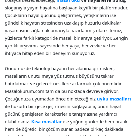
kolayca keşfedebileceği,
masal oku
ve hayallerle buluş,
sloganıyla yayın hayatına başlayan keyifli bir platformudur.
Çocukların hayal gücünü geliştirmek, yetişkinlerin ise
gündelik hayatın stresinden uzaklaşıp huzurlu dakikalar
yaşamasını sağlamak amacıyla hazırlanmış olan sitemiz,
yüzlerce farklı kategoride masalı bir araya getiriyor. Zengin
içerikli arşivimiz sayesinde her yaşa, her zevke ve her
ihtiyaca hitap eden bir deneyim sunuyoruz.
Günümüzde teknoloji hayatın her alanına girmişken,
masalların unutulmaya yüz tutmuş büyüsünü tekrar
hatırlatmak ve gelecek nesillere aktarmak çok önemlidir.
Masalokurum.com tam da bu noktada devreye giriyor.
Çocuğunuza uyumadan önce dinleteceğiniz
uyku masalları
ile huzurlu bir gece geçirmesini sağlayabilir, onun hayal
gücünü genişleten karakterlerle tanışmasına yardımcı
olabilirsiniz.
Kısa masallar
ise yoğun günlerde hem pratik
hem de öğretici bir çözüm sunar. Sadece birkaç dakikada