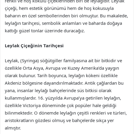
renkli ve hoş kokulu çiçeklerinden biri de leylağıdır. Leylak
çiçeği, hem estetik görünümü hem de hoş kokusuyla
baharın en özel sembollerinden biri olmuştur. Bu makalede,
leylağın tarihçesi, sembolik anlamları ve baharda doğaya
kattığı güzel tonlar üzerinde duracağız.
Leylak Çiçeğinin Tarihçesi
Leylak, (Syringa) söğütgiller familyasına ait bir bitkidir ve
özellikle Orta Asya, Avrupa ve Kuzey Amerika’da yaygın
olarak bulunur. Tarih boyunca, leylağın kökeni özellikle
Akdeniz bölgesine dayandırılmaktadır. Antik çağlardan bu
yana, insanlar leylağı bahçelerinde süs bitkisi olarak
kullanmışlardır. 16. yüzyılda Avrupa’ya getirilen leylağın,
özellikle Victoriya döneminde çok popüler hale geldiği
bilinmektedir. O dönemde leylağın çeşitli renkleri ve türleri,
aristokratların gözdesi olmuş ve bahçelerde sıkça yer
almıştır.