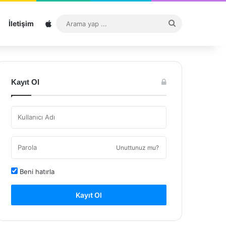
Sitemap
Arama
İletişim
yap
...
Kayıt Ol
Unuttunuz mu?
Beni hatırla
Kayıt Ol