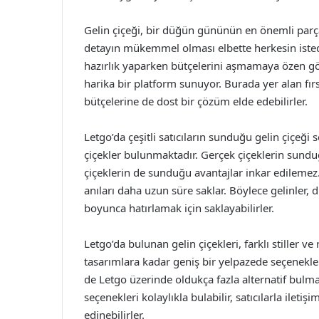
Gelin çiçeği, bir düğün gününün en önemli parçala
detayın mükemmel olması elbette herkesin istedi
hazırlık yaparken bütçelerini aşmamaya özen göste
harika bir platform sunuyor. Burada yer alan fırs
bütçelerine de dost bir çözüm elde edebilirler.
Letgo’da çeşitli satıcıların sunduğu gelin çiçeğ
çiçekler bulunmaktadır. Gerçek çiçeklerin sunduğ
çiçeklerin de sunduğu avantajlar inkar edilemez.
anıları daha uzun süre saklar. Böylece gelinler, d
boyunca hatırlamak için saklayabilirler.
Letgo’da bulunan gelin çiçekleri, farklı stiller 
tasarımlara kadar geniş bir yelpazede seçenekler
de Letgo üzerinde oldukça fazla alternatif bulm
seçenekleri kolaylıkla bulabilir, satıcılarla ileti
edinebilirler.