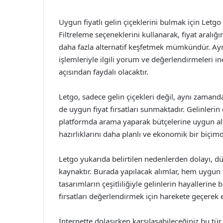
Uygun fiyatlı gelin çiçeklerini bulmak için Letgo
Filtreleme seçeneklerini kullanarak, fiyat aralığı
daha fazla alternatif keşfetmek mümkündür. Ayrı
işlemleriyle ilgili yorum ve değerlendirmeleri i
açısından faydalı olacaktır.
Letgo, sadece gelin çiçekleri değil, aynı zaman
de uygun fiyat fırsatları sunmaktadır. Gelinleri
platformda arama yaparak bütçelerine uygun alter
hazırlıklarını daha planlı ve ekonomik bir biç
Letgo yukarıda belirtilen nedenlerden dolayı, 
kaynaktır. Burada yapılacak alımlar, hem uygu
tasarımların çeşitliliğiyle gelinlerin hayallerin
fırsatları değerlendirmek için harekete geçerek en
İnternette dolaşırken karşılaşabileceğiniz bu tür