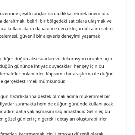
 üzerinde çeşitli ipuçlarına da dikkat etmek önemlidir.
nı daraltmak, belirli bir bölgedeki satıcılara ulaşmak ve
ca kullanıcıların daha önce gerçekleştirdiği alım satım
ncelemesi, güvenli bir alışveriş deneyimi yaşamak
da diğer düğün aksesuarları ve dekorasyon ürünleri için
n düğün gününde ihtiyaç duyacakları her şey için bu
natifler bulabilirler. Kapsamlı bir araştırma ile düğün
imde gerçekleştirmek mümkündür.
düğün hazırlıklarına destek olmak adına mükemmel bir
n fiyatlar sunmakta hem de düğün gününde kullanılacak
e bir adım daha yaklaşmasını sağlamaktadır. Gelinler, bu
 güzel günleri için gerekli detayları oluşturabilirler.
 fırsatları kaçırmamak için, Letgo’yu düzenli olarak