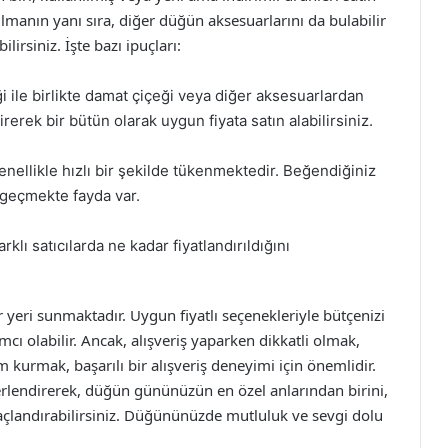
bulmanın yanı sıra, diğer düğün aksesuarlarını da bulabilir
irsiniz. İşte bazı ipuçları:
eği ile birlikte damat çiçeği veya diğer aksesuarlardan
erek bir bütün olarak uygun fiyata satın alabilirsiniz.
 genellikle hızlı bir şekilde tükenmektedir. Beğendiğiniz
geçmekte fayda var.
arklı satıcılarda ne kadar fiyatlandırıldığını
ar yeri sunmaktadır. Uygun fiyatlı seçenekleriyle bütçenizi
ı olabilir. Ancak, alışveriş yaparken dikkatli olmak,
im kurmak, başarılı bir alışveriş deneyimi için önemlidir.
eğerlendirerek, düğün gününüzün en özel anlarından birini,
 taçlandırabilirsiniz. Düğününüzde mutluluk ve sevgi dolu