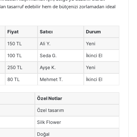
n tasarruf edebilir hem de bütçenizi zorlamadan ideal
Fiyat
Satıcı
Durum
150 TL
Ali Y.
Yeni
100 TL
Seda G.
İkinci El
250 TL
Ayşe K.
Yeni
80 TL
Mehmet T.
İkinci El
Özel Notlar
Özel tasarım
Silk Flower
Doğal