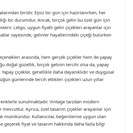
rından biridir. Eşsiz bir gün için hazırlanırken, her
ği bir durumdur. Ancak, birçok gelin bu özel gün için
rir. Letgo, uygun fiyatlı gelin çiçekleri arayanlar için
atlar sayesinde, gelinler hayallerindeki çiçeği bulurken
i seçenekleri arasında, hem gerçek çiçekler hem de yapay
u doğal güzellik, birçok gelinin tercihi olsa da, yapay
 Yapay çiçekler, genellikle daha dayanıklıdır ve duygusal
üğün günlerinde tercih ettikleri çiçekleri uzun yıllar
ve renklerle sunulmaktadır. Vintage tarzdan modern
 mevcuttur. Ayrıca, özel tasarım çiçekler arayanlar için
ak mümkündür. Kullanıcılar, beğenilerine uygun olan
şime geçerek fiyat ve tasarım hakkında daha fazla bilgi