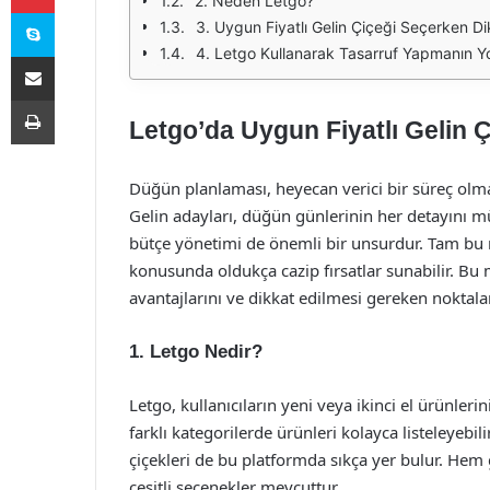
2. Neden Letgo?
Skype
3. Uygun Fiyatlı Gelin Çiçeği Seçerken D
4. Letgo Kullanarak Tasarruf Yapmanın Yol
E-Posta ile paylaş
Yazdır
Letgo’da Uygun Fiyatlı Gelin Çi
Düğün planlaması, heyecan verici bir süreç olmak
Gelin adayları, düğün günlerinin her detayını 
bütçe yönetimi de önemli bir unsurdur. Tam bu nok
konusunda oldukça cazip fırsatlar sunabilir. Bu 
avantajlarını ve dikkat edilmesi gereken noktalar
1. Letgo Nedir?
Letgo, kullanıcıların yeni veya ikinci el ürünlerini
farklı kategorilerde ürünleri kolayca listeleyebilir
çiçekleri de bu platformda sıkça yer bulur. Hem 
çeşitli seçenekler mevcuttur.