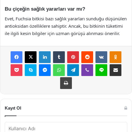
Bu çiçeğin sağlık yararları var mı?
Evet, Fuchsia bitkisi bazı sağlık yararları sunduğu düşünülen
antioksidan özelliklere sahiptir. Ancak, bu bitkinin tüketimi
ile ilgili kesin bilgiler için uzman görüşü alınması önerilir.
Facebook
X
LinkedIn
Tumblr
Pinterest
Reddit
VKontakte
Odnok
Pocket
Skype
Messenger
WhatsApp
Telegram
Viber
Line
E-Posta ile payla
Yazdır
Kayıt Ol