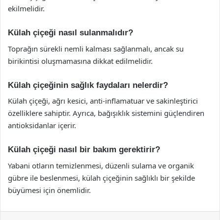
ekilmelidir.
Külah çiçeği nasıl sulanmalıdır?
Toprağın sürekli nemli kalması sağlanmalı, ancak su
birikintisi oluşmamasına dikkat edilmelidir.
Külah çiçeğinin sağlık faydaları nelerdir?
Külah çiçeği, ağrı kesici, anti-inflamatuar ve sakinleştirici
özelliklere sahiptir. Ayrıca, bağışıklık sistemini güçlendiren
antioksidanlar içerir.
Külah çiçeği nasıl bir bakım gerektirir?
Yabani otların temizlenmesi, düzenli sulama ve organik
gübre ile beslenmesi, külah çiçeğinin sağlıklı bir şekilde
büyümesi için önemlidir.
Facebook
X
LinkedIn
Tumblr
Pinterest
Reddit
VKontakte
Odnok