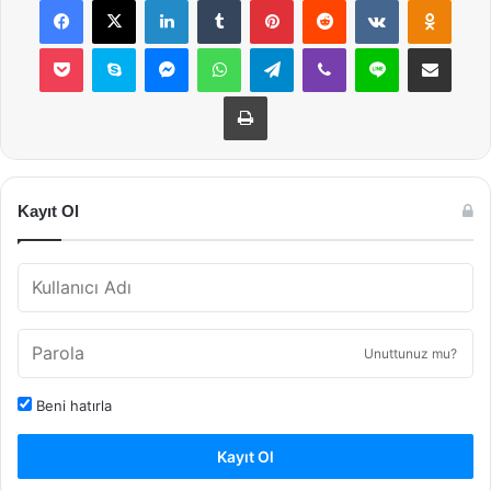
Pocket
Skype
Messenger
WhatsApp
Telegram
Viber
Line
E-Posta ile payla
Yazdır
Kayıt Ol
Unuttunuz mu?
Beni hatırla
Kayıt Ol