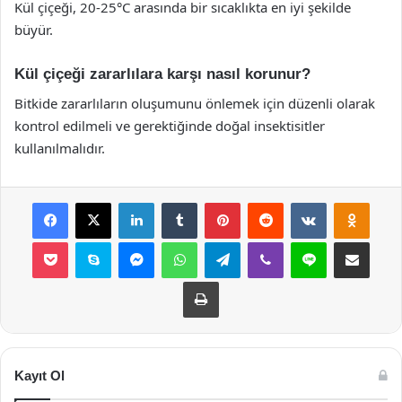
Kül çiçeği, 20-25°C arasında bir sıcaklıkta en iyi şekilde
büyür.
Kül çiçeği zararlılara karşı nasıl korunur?
Bitkide zararlıların oluşumunu önlemek için düzenli olarak
kontrol edilmeli ve gerektiğinde doğal insektisitler
kullanılmalıdır.
Facebook
X
LinkedIn
Tumblr
Pinterest
Reddit
VKontakte
Odnok
Pocket
Skype
Messenger
WhatsApp
Telegram
Viber
Line
E-Posta ile payla
Yazdır
Kayıt Ol