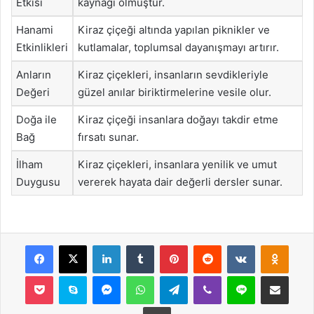
Etkisi
kaynağı olmuştur.
Hanami
Kiraz çiçeği altında yapılan piknikler ve
Etkinlikleri
kutlamalar, toplumsal dayanışmayı artırır.
Anların
Kiraz çiçekleri, insanların sevdikleriyle
Değeri
güzel anılar biriktirmelerine vesile olur.
Doğa ile
Kiraz çiçeği insanlara doğayı takdir etme
Bağ
fırsatı sunar.
İlham
Kiraz çiçekleri, insanlara yenilik ve umut
Duygusu
vererek hayata dair değerli dersler sunar.
Facebook
X
LinkedIn
Tumblr
Pinterest
Reddit
VKontakte
Odnok
Pocket
Skype
Messenger
WhatsApp
Telegram
Viber
Line
E-Posta ile payla
Yazdır