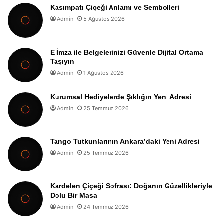
Kasımpatı Çiçeği Anlamı ve Sembolleri
Admin
5 Ağustos 2026
E İmza ile Belgelerinizi Güvenle Dijital Ortama
Taşıyın
Admin
1 Ağustos 2026
Kurumsal Hediyelerde Şıklığın Yeni Adresi
Admin
25 Temmuz 2026
Tango Tutkunlarının Ankara’daki Yeni Adresi
Admin
25 Temmuz 2026
Kardelen Çiçeği Sofrası: Doğanın Güzellikleriyle
Dolu Bir Masa
Admin
24 Temmuz 2026