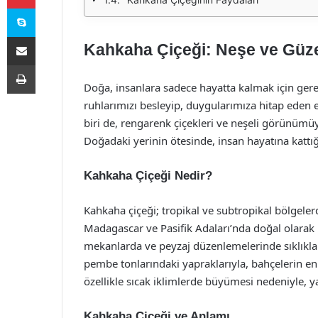
Skype
E-Posta ile paylaş
Kahkaha Çiçeği: Neşe ve Güze
Yazdır
Doğa, insanlara sadece hayatta kalmak için ger
ruhlarımızı besleyip, duygularımıza hitap eden eş
biri de, rengarenk çiçekleri ve neşeli görünümüy
Doğadaki yerinin ötesinde, insan hayatına kattığ
Kahkaha Çiçeği Nedir?
Kahkaha çiçeği; tropikal ve subtropikal bölgeler
Madagascar ve Pasifik Adaları’nda doğal olarak
mekanlarda ve peyzaj düzenlemelerinde sıklıkla ku
pembe tonlarındaki yapraklarıyla, bahçelerin en g
özellikle sıcak iklimlerde büyümesi nedeniyle, 
Kahkaha Çiçeği ve Anlamı