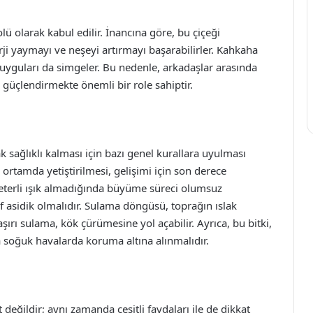
ü olarak kabul edilir. İnancına göre, bu çiçeği
erji yaymayı ve neşeyi artırmayı başarabilirler. Kahkaha
duyguları da simgeler. Bu nedenle, arkadaşlar arasında
 güçlendirmekte önemli bir role sahiptir.
 sağlıklı kalması için bazı genel kurallara uyulması
 ortamda yetiştirilmesi, gelişimi için son derece
yeterli ışık almadığında büyüme süreci olumsuz
fif asidik olmalıdır. Sulama döngüsü, toprağın ıslak
şırı sulama, kök çürümesine yol açabilir. Ayrıca, bu bitki,
la soğuk havalarda koruma altına alınmalıdır.
 değildir; aynı zamanda çeşitli faydaları ile de dikkat