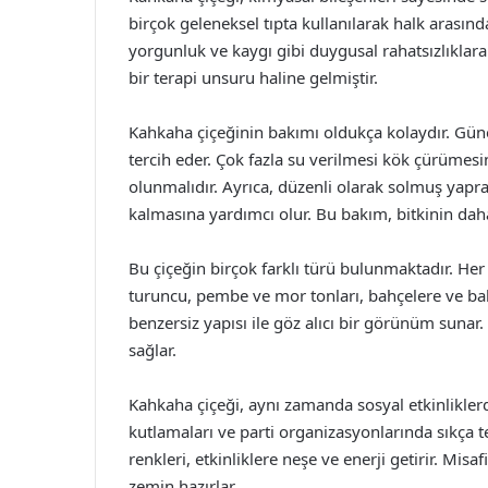
birçok geleneksel tıpta kullanılarak halk arasınd
yorgunluk ve kaygı gibi duygusal rahatsızlıklara 
bir terapi unsuru haline gelmiştir.
Kahkaha çiçeğinin bakımı oldukça kolaydır. Güne
tercih eder. Çok fazla su verilmesi kök çürümes
olunmalıdır. Ayrıca, düzenli olarak solmuş yaprak
kalmasına yardımcı olur. Bu bakım, bitkinin daha
Bu çiçeğin birçok farklı türü bulunmaktadır. Her bi
turuncu, pembe ve mor tonları, bahçelere ve balk
benzersiz yapısı ile göz alıcı bir görünüm sunar.
sağlar.
Kahkaha çiçeği, aynı zamanda sosyal etkinlikle
kutlamaları ve parti organizasyonlarında sıkça ter
renkleri, etkinliklere neşe ve enerji getirir. Mi
zemin hazırlar.