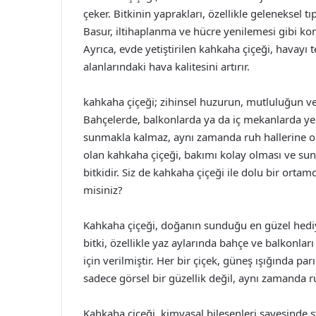
çeker. Bitkinin yaprakları, özellikle geleneksel t
Basur, iltihaplanma ve hücre yenilemesi gibi konu
Ayrıca, evde yetiştirilen kahkaha çiçeği, havay
alanlarındaki hava kalitesini artırır.
kahkaha çiçeği; zihinsel huzurun, mutluluğun ve
Bahçelerde, balkonlarda ya da iç mekanlarda yer 
sunmakla kalmaz, aynı zamanda ruh hallerine ol
olan kahkaha çiçeği, bakımı kolay olması ve su
bitkidir. Siz de kahkaha çiçeği ile dolu bir ort
misiniz?
Kahkaha çiçeği, doğanın sunduğu en güzel hediyel
bitki, özellikle yaz aylarında bahçe ve balkonlar
için verilmiştir. Her bir çiçek, güneş ışığında pa
sadece görsel bir güzellik değil, aynı zamanda r
Kahkaha çiçeği, kimyasal bileşenleri sayesinde st