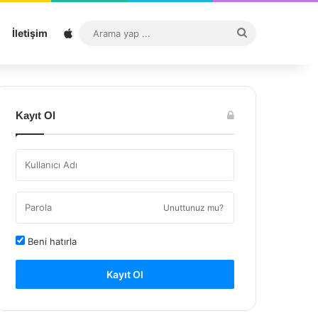
Sitemap
Arama
İletişim
yap
...
Kayıt Ol
Unuttunuz mu?
Beni hatırla
Kayıt Ol