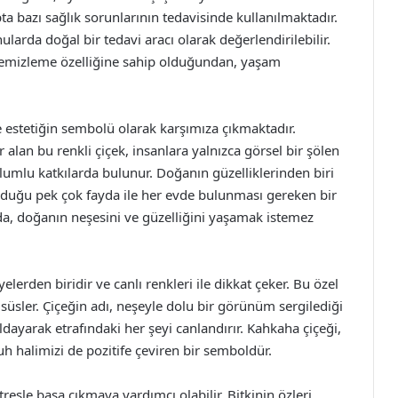
ıpta bazı sağlık sorunlarının tedavisinde kullanılmaktadır.
larda doğal bir tedavi aracı olarak değerlendirilebilir.
ı temizleme özelliğine sahip olduğundan, yaşam
 estetiğin sembolü olarak karşımıza çıkmaktadır.
alan bu renkli çiçek, insanlara yalnızca görsel bir şölen
umlu katkılarda bulunur. Doğanın güzelliklerinden biri
nduğu pek çok fayda ile her evde bulunması gereken bir
amda, doğanın neşesini ve güzelliğini yaşamak istemez
erden biridir ve canlı renkleri ile dikkat çeker. Bu özel
ı süsler. Çiçeğin adı, neşeyle dolu bir görünüm sergilediği
rıldayarak etrafındaki her şeyi canlandırır. Kahkaha çiçeği,
uh halimizi de pozitife çeviren bir semboldür.
resle başa çıkmaya yardımcı olabilir. Bitkinin özleri,