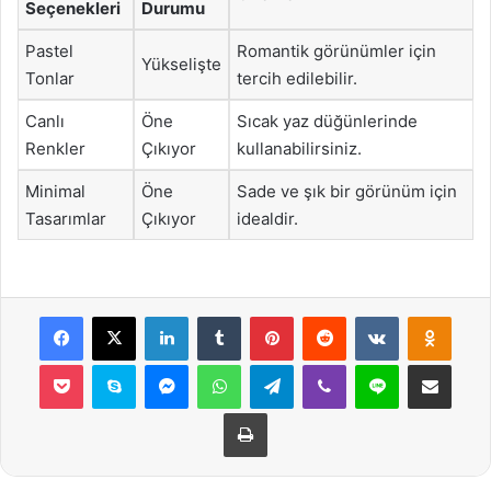
Seçenekleri
Durumu
Pastel
Romantik görünümler için
Yükselişte
Tonlar
tercih edilebilir.
Canlı
Öne
Sıcak yaz düğünlerinde
Renkler
Çıkıyor
kullanabilirsiniz.
Minimal
Öne
Sade ve şık bir görünüm için
Tasarımlar
Çıkıyor
idealdir.
Facebook
X
LinkedIn
Tumblr
Pinterest
Reddit
VKontakte
Odnok
Pocket
Skype
Messenger
WhatsApp
Telegram
Viber
Line
E-Posta ile payla
Yazdır