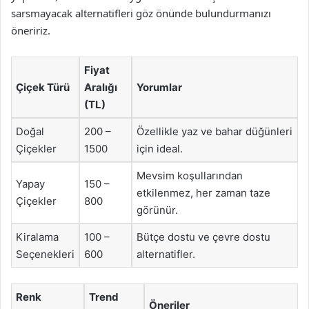
sarsmayacak alternatifleri göz önünde bulundurmanızı
öneririz.
Fiyat
Çiçek Türü
Aralığı
Yorumlar
(TL)
Doğal
200 –
Özellikle yaz ve bahar düğünleri
Çiçekler
1500
için ideal.
Mevsim koşullarından
Yapay
150 –
etkilenmez, her zaman taze
Çiçekler
800
görünür.
Kiralama
100 –
Bütçe dostu ve çevre dostu
Seçenekleri
600
alternatifler.
Renk
Trend
Öneriler