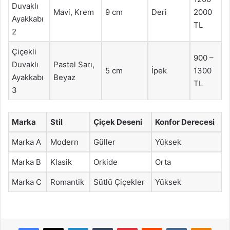
Duvaklı
Mavi, Krem
9 cm
Deri
2000
Ayakkabı
TL
2
Çiçekli
900 –
Duvaklı
Pastel Sarı,
5 cm
İpek
1300
Ayakkabı
Beyaz
TL
3
Marka
Stil
Çiçek Deseni
Konfor Derecesi
Marka A
Modern
Güller
Yüksek
Marka B
Klasik
Orkide
Orta
Marka C
Romantik
Sütlü Çiçekler
Yüksek
Facebook
X
LinkedIn
Tumblr
Pinterest
Reddit
VKontakte
Odnok