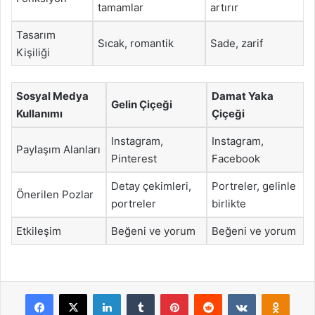
tamamlar
artırır
Tasarım
Sıcak, romantik
Sade, zarif
Kişiliği
Sosyal Medya
Damat Yaka
Gelin Çiçeği
Kullanımı
Çiçeği
Instagram,
Instagram,
Paylaşım Alanları
Pinterest
Facebook
Detay çekimleri,
Portreler, gelinle
Önerilen Pozlar
portreler
birlikte
Etkileşim
Beğeni ve yorum
Beğeni ve yorum
Facebook
X
LinkedIn
Tumblr
Pinterest
Reddit
VKontakte
Odnok