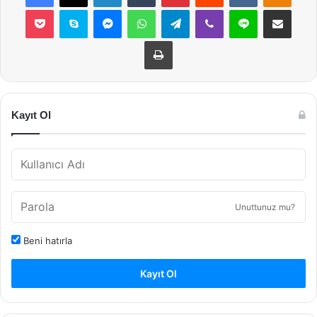
Pocket
Skype
Messenger
WhatsApp
Telegram
Viber
Line
E-Posta ile payla
Yazdır
Kayıt Ol
Unuttunuz mu?
Beni hatırla
Kayıt Ol