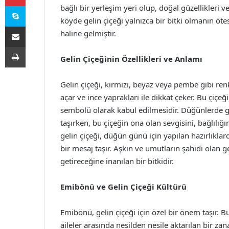
Skype
bağlı bir yerleşim yeri olup, doğal güzellikleri 
köyde gelin çiçeği yalnızca bir bitki olmanın öt
E-Posta ile paylaş
haline gelmiştir.
Yazdır
Gelin Çiçeğinin Özellikleri ve Anlamı
Gelin çiçeği, kırmızı, beyaz veya pembe gibi renk
açar ve ince yaprakları ile dikkat çeker. Bu çiçe
sembolü olarak kabul edilmesidir. Düğünlerde gel
taşırken, bu çiçeğin ona olan sevgisini, bağlılı
gelin çiçeği, düğün günü için yapılan hazırlıkla
bir mesaj taşır. Aşkın ve umutların şahidi olan 
getireceğine inanılan bir bitkidir.
Emibönü ve Gelin Çiçeği Kültürü
Emibönü, gelin çiçeği için özel bir önem taşır. Bu
aileler arasında nesilden nesile aktarılan bir zan