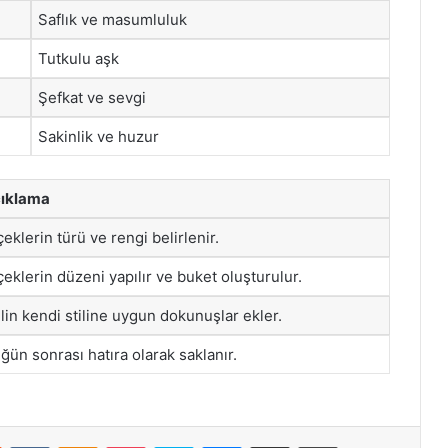
Saflık ve masumluluk
Tutkulu aşk
Şefkat ve sevgi
Sakinlik ve huzur
ıklama
çeklerin türü ve rengi belirlenir.
çeklerin düzeni yapılır ve buket oluşturulur.
lin kendi stiline uygun dokunuşlar ekler.
ğün sonrası hatıra olarak saklanır.
st
Reddit
VKontakte
Odnoklassniki
Pocket
Skype
Messenger
E-Posta ile paylaş
Yazdır