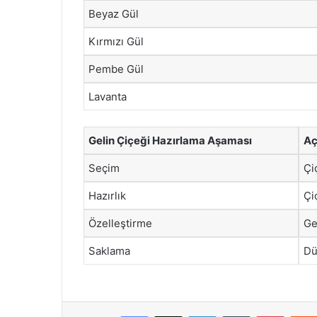
Beyaz Gül
Kırmızı Gül
Pembe Gül
Lavanta
Gelin Çiçeği Hazırlama Aşaması
Aç
Seçim
Çi
Hazırlık
Çi
Özelleştirme
Ge
Saklama
Dü
Facebook
X
LinkedIn
Tumblr
Pintere