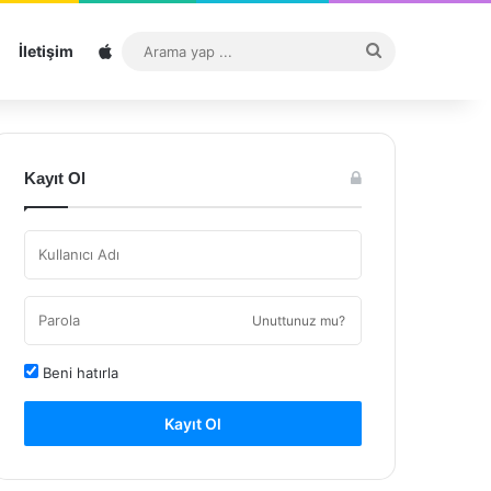
Sitemap
Arama
İletişim
yap
...
Kayıt Ol
Unuttunuz mu?
Beni hatırla
Kayıt Ol