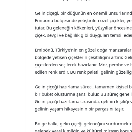
Gelin çiçeği, bir düğünün en önemli unsurlarında
Emibönü bölgesinde yetiştirilen özel çiçekler, yer
tutar. Bu geleneğin kökenleri, yüzyıllar öncesine 
çiçek, sevgi ve bağlılık gibi duyguları temsil eder
Emibönü, Türkiye’nin en güzel doğa manzaraların
bölgede yetişen çiçeklerin çeşitliliğini artırır. 
çiçeklerden seçilerek hazırlanır. Mor, pembe ve b
edilen renklerdir. Bu renk paleti, gelinin güzelli
Gelin çiçeği hazırlama süreci, tamamen kişisel bi
bir buket oluşturma şansı bulur. Bu süreç genelli
Gelin çiçeği hazırlama sırasında, gelinin kişili
gelinin yaşam hikayesinin bir parçasını taşır.
Bölge halkı, gelin çiçeği geleneğini sürdürmekte
gelenek yerel kimliğin ve kültürel mirasın korun