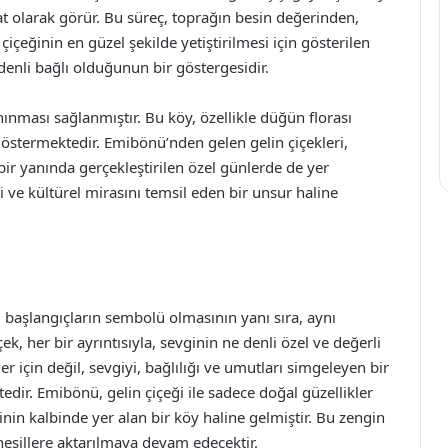
at olarak görür. Bu süreç, toprağın besin değerinden,
 çiçeğinin en güzel şekilde yetiştirilmesi için gösterilen
denli bağlı olduğunun bir göstergesidir.
ınması sağlanmıştır. Bu köy, özellikle düğün florası
stermektedir. Emibönü’nden gelen gelin çiçekleri,
bir yanında gerçekleştirilen özel günlerde de yer
i ve kültürel mirasını temsil eden bir unsur haline
i
 başlangıçların sembolü olmasının yanı sıra, aynı
ek, her bir ayrıntısıyla, sevginin ne denli özel ve değerli
er için değil, sevgiyi, bağlılığı ve umutları simgeleyen bir
dir. Emibönü, gelin çiçeği ile sadece doğal güzellikler
nin kalbinde yer alan bir köy haline gelmiştir. Bu zengin
i nesillere aktarılmaya devam edecektir.