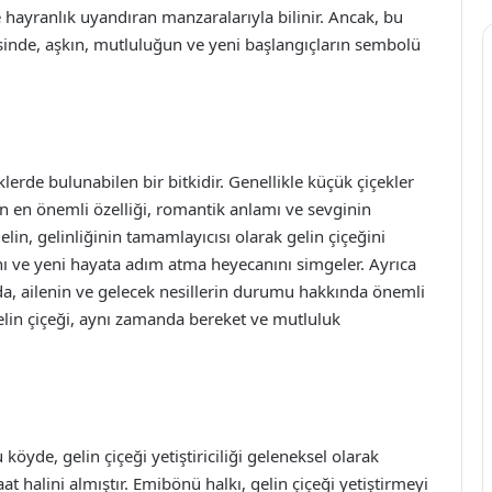
ve hayranlık uyandıran manzaralarıyla bilinir. Ancak, bu
esinde, aşkın, mutluluğun ve yeni başlangıçların sembolü
lerde bulunabilen bir bitkidir. Genellikle küçük çiçekler
ğin en önemli özelliği, romantik anlamı ve sevginin
in, gelinliğinin tamamlayıcısı olarak gelin çiçeğini
ğını ve yeni hayata adım atma heyecanını simgeler. Ayrıca
rda, ailenin ve gelecek nesillerin durumu hakkında önemli
gelin çiçeği, aynı zamanda bereket ve mutluluk
 köyde, gelin çiçeği yetiştiriciliği geleneksel olarak
aat halini almıştır. Emibönü halkı, gelin çiçeği yetiştirmeyi