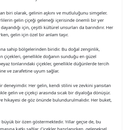
n biri olarak, gelinin aşkını ve mutluluğunu simgeler.
lilerin gelin çiçeği geleneği içerisinde önemli bir yer
dayandığı için, çeşitli kültürel unsurları da barındırır. Her
ken, gelin için özel bir anlam taşır.
a sahip bölgelerinden biridir. Bu doğal zenginlik,
Gelin çiçekleri, genellikle doğanın sunduğu en güzel
eyaz tonlarındaki çiçekler, genellikle düğünlerde tercih
ğine ve zarafetine uyum sağlar.
r deneyimdir. Her gelin, kendi stilini ve zevkini yansıtan
kle gelin ve çiçekçi arasında sıcak bir diyaloğa dönüşür.
ği ve hikayesi de göz önünde bulundurulmalıdır. Her buket,
 büyük bir özen göstermektedir. Yıllar geçse de, bu
masına katkı sağlar. Çiçekler hazırlanırken, geleneksel