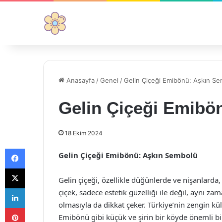
Anasayfa
/
Genel
/
Gelin Çiçeği Emibönü: Aşkın S
Gelin Çiçeği Emibö
18 Ekim 2024
Facebook
Gelin Çiçeği Emibönü: Aşkın Sembolü
X
Gelin çiçeği, özellikle düğünlerde ve nişanlarda, 
LinkedIn
çiçek, sadece estetik güzelliği ile değil, aynı z
olmasıyla da dikkat çeker. Türkiye’nin zengin kül
Pinterest
Emibönü gibi küçük ve şirin bir köyde önemli bi