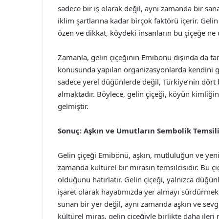
sadece bir iş olarak değil, aynı zamanda bir san
iklim şartlarına kadar birçok faktörü içerir. Gelin
özen ve dikkat, köydeki insanların bu çiçeğe ne 
Zamanla, gelin çiçeğinin Emibönü dışında da tan
konusunda yapılan organizasyonlarda kendini gö
sadece yerel düğünlerde değil, Türkiye’nin dört 
almaktadır. Böylece, gelin çiçeği, köyün kimliğin
gelmiştir.
Sonuç: Aşkın ve Umutların Sembolik Temsil
Gelin çiçeği Emibönü, aşkın, mutluluğun ve yeni
zamanda kültürel bir mirasın temsilcisidir. Bu çiç
olduğunu hatırlatır. Gelin çiçeği, yalnızca düğünl
işaret olarak hayatımızda yer almayı sürdürmekte
sunan bir yer değil, aynı zamanda aşkın ve sevgi
kültürel miras, gelin çiçeğiyle birlikte daha iler