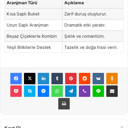
Aranjman Türü
Açıklama
Kısa Saplı Buket
Zarif duruş oluşturur.
Uzun Saplı Aranjman
Dramatik etki yaratır.
Beyaz Çiçeklerle Kombin
Şıklık ve romantizm.
Yeşil Bitkilerle Destek
Tazelik ve doğa hissi verir.
Facebook
X
LinkedIn
Tumblr
Pinterest
Reddit
VKontakte
Odnok
Pocket
Skype
Messenger
WhatsApp
Telegram
Viber
Line
E-Posta ile payla
Yazdır
Kayıt Ol