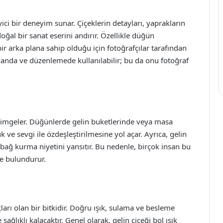
eyici bir deneyim sunar. Çiçeklerin detayları, yaprakların
oğal bir sanat eserini andırır. Özellikle düğün
ir arka plana sahip olduğu için fotoğrafçılar tarafından
anjmanda ve düzenlemede kullanılabilir; bu da onu fotoğraf
ti simgeler. Düğünlerde gelin buketlerinde veya masa
 ve sevgi ile özdeşleştirilmesine yol açar. Ayrıca, gelin
ir bağ kurma niyetini yansıtır. Bu nedenle, birçok insan bu
de bulundurur.
çları olan bir bitkidir. Doğru ışık, sulama ve besleme
ağlıklı kalacaktır. Genel olarak, gelin çiçeği bol ışık