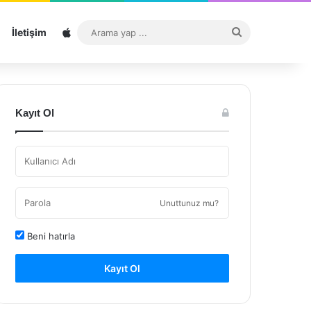
Sitemap
Arama
İletişim
yap
...
Kayıt Ol
Unuttunuz mu?
Beni hatırla
Kayıt Ol