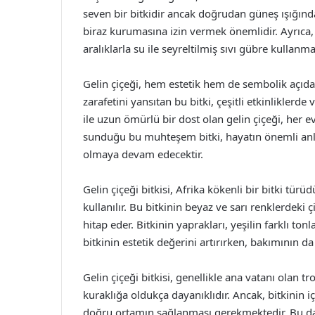
seven bir bitkidir ancak doğrudan güneş ışığınd
biraz kurumasına izin vermek önemlidir. Ayrıca, b
aralıklarla su ile seyreltilmiş sıvı gübre kullanmak
Gelin çiçeği, hem estetik hem de sembolik açıdan 
zarafetini yansıtan bu bitki, çeşitli etkinliklerde
ile uzun ömürlü bir dost olan gelin çiçeği, her e
sunduğu bu muhteşem bitki, hayatın önemli anla
olmaya devam edecektir.
Gelin çiçeği bitkisi, Afrika kökenli bir bitki türü
kullanılır. Bu bitkinin beyaz ve sarı renklerdeki 
hitap eder. Bitkinin yaprakları, yeşilin farklı t
bitkinin estetik değerini artırırken, bakımının d
Gelin çiçeği bitkisi, genellikle ana vatanı olan 
kuraklığa oldukça dayanıklıdır. Ancak, bitkinin i
doğru ortamın sağlanması gerekmektedir. Bu da, y