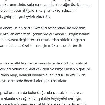
an korunmalıdır. Sulama sırasında, toprağın üst kısmının
itkinin besin ihtiyacını karşılamak için düzenli
, gelişimi için faydalı olacaktır.
önemli bir bitkidir. Göz alıcı fotoğrafları ile doğanın
 ve özel anlarda farklı şekillerde yer alabilir. Uygun bakım
vin havasını değiştirecek unsurlardan biridir. Doğanın
rını daha da özel kılmak için mükemmel bir tercih
dür ve genellikle evlerde veya ofislerde süs bitkisi olarak
çiçekleri oldukça dikkat çekicidir ve birçok insanın gözüne
onlarında olup, dokusu oldukça düzgündür. Bu özellikleri
a aynı derecede önemli olduğunu hatırlatır.
tropikal ortamlarda bulunduğundan, sıcak iklimlere ve
ç mekanlarda sağlıklı bir şekilde büyüyebilmesi için
eterli ışık, nem ve sıcaklık gibi etkenlerin düzenli bir