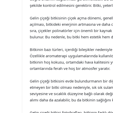
şekilde kontrol edilmesini gerektirir. Bitki, yeter
Gelin çiçeği bitkisinin çiçek açma dönemi, genell
açılması, bitkideki enerjinin artmasına ve dah
sıra, çiçekler polinatörler için önemli bir kayn
bulunur. Bu nedenle, bu bitki hem estetik hem d
Bitkinin bazı türleri, içerdiği bileşikler nedeniy
Özellikle aromaterapi uygulamalarında kullanıl
bitkinin hoş kokusu, ortamdaki hava kalitesini 
ortamlarında ferah ve hoş bir atmosfer yaratır.
Gelin çiçeği bitkisini evde bulundurmanın bir diğ
etmeyen bir bitki olması nedeniyle, sık sık sul
seviyesine ve sıcaklık düzeyine bağlı olarak değişi
alımı daha da azalabilir, bu da bitkinin sağlığın
Gelin çiçeği bitkisi fotoğrafları, bitkinin farkl