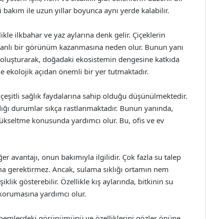
li bakım ile uzun yıllar boyunca aynı yerde kalabilir.
ikle ilkbahar ve yaz aylarına denk gelir. Çiçeklerin
a canlı bir görünüm kazanmasına neden olur. Bunun yanı
ak oluşturarak, doğadaki ekosistemin dengesine katkıda
e ekolojik açıdan önemli bir yer tutmaktadır.
le çeşitli sağlık faydalarına sahip olduğu düşünülmektedir.
dığı durumlar sıkça rastlanmaktadır. Bunun yanında,
yükseltme konusunda yardımcı olur. Bu, ofis ve ev
er avantajı, onun bakımıyla ilgilidir. Çok fazla su talep
ama gerektirmez. Ancak, sulama sıklığı ortamın nem
klik gösterebilir. Özellikle kış aylarında, bitkinin su
ı korumasına yardımcı olur.
ı dönemlerdeki görünümünü ve özelliklerini gözler önüne