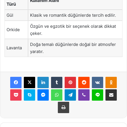
Kullanım Alanı
Türü
Gül
Klasik ve romantik düğünlerde tercih edilir.
Özgün ve egzotik bir seçenek olarak dikkat
Orkide
çeker.
Doğa temalı düğünlerde doğal bir atmosfer
Lavanta
yaratır.
Facebook
X
LinkedIn
Tumblr
Pinterest
Reddit
VKontakte
Odnok
Pocket
Skype
Messenger
WhatsApp
Telegram
Viber
Line
E-Posta ile payla
Yazdır