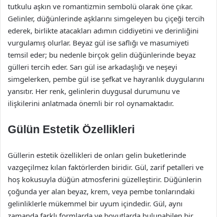
tutkulu aşkın ve romantizmin sembolü olarak öne çıkar.
Gelinler, düğünlerinde aşklarını simgeleyen bu çiçeği tercih
ederek, birlikte atacakları adımın ciddiyetini ve derinliğini
vurgulamış olurlar. Beyaz gül ise saflığı ve masumiyeti
temsil eder; bu nedenle birçok gelin düğünlerinde beyaz
gülleri tercih eder. Sarı gül ise arkadaşlığı ve neşeyi
simgelerken, pembe gül ise şefkat ve hayranlık duygularını
yansıtır. Her renk, gelinlerin duygusal durumunu ve
ilişkilerini anlatmada önemli bir rol oynamaktadır.
Gülün Estetik Özellikleri
Güllerin estetik özellikleri de onları gelin buketlerinde
vazgeçilmez kılan faktörlerden biridir. Gül, zarif petalleri ve
hoş kokusuyla düğün atmosferini güzelleştirir. Düğünlerin
çoğunda yer alan beyaz, krem, veya pembe tonlarındaki
gelinliklerle mükemmel bir uyum içindedir. Gül, aynı
zamanda farklı formlarda ve boyutlarda bulunabilen bir