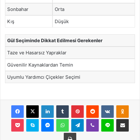
Sonbahar
Orta
Kış
Düşük
Gül Seçiminde Dikkat Edilmesi Gerekenler
Taze ve Hasarsız Yapraklar
Güvenilir Kaynaklardan Temin
Uyumlu Yardımcı Çiçekler Seçimi
Facebook
X
LinkedIn
Tumblr
Pinterest
Reddit
VKontakte
Odnok
Pocket
Skype
Messenger
WhatsApp
Telegram
Viber
Line
E-Posta ile payla
Yazdır