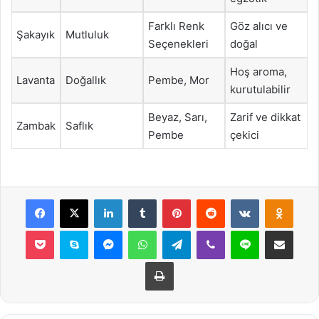
Farklı Renk
Göz alıcı ve
Şakayık
Mutluluk
Seçenekleri
doğal
Hoş aroma,
Lavanta
Doğallık
Pembe, Mor
kurutulabilir
Beyaz, Sarı,
Zarif ve dikkat
Zambak
Saflık
Pembe
çekici
Facebook
X
LinkedIn
Tumblr
Pinterest
Reddit
VKontakte
Odnok
Pocket
Skype
Messenger
WhatsApp
Telegram
Viber
Line
E-Posta ile payla
Yazdır