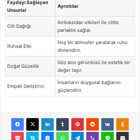
Faydayı Sağlayan
Ayrıntılar
Unsurlar
Antioksidan etkileri ile ciltte
Cilt Sağlığı
parlaklık sağlar.
Hoş bir atmosfer yaratarak ruhu
Ruhsal Etki
dinlendirir.
Göz alıcı görüntüsü ile estetik bir
Doğal Güzellik
değer taşır.
İnsanların duygusal bağlarını
Empati Geliştirici
güçlendirir.
Facebook
X
LinkedIn
Tumblr
Pinterest
Reddit
VKontakte
Odnok
Pocket
Skype
Messenger
WhatsApp
Telegram
Viber
Line
E-Posta ile payla