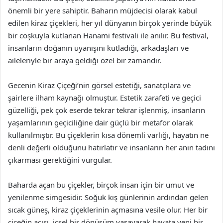
önemli bir yere sahiptir. Baharın müjdecisi olarak kabul
edilen kiraz çiçekleri, her yıl dünyanın birçok yerinde büyük
bir coşkuyla kutlanan Hanami festivali ile anılır. Bu festival,
insanların doğanın uyanışını kutladığı, arkadaşları ve
aileleriyle bir araya geldiği özel bir zamandır.
Gecenin Kiraz Çiçeği’nin görsel estetiği, sanatçılara ve
şairlere ilham kaynağı olmuştur. Estetik zarafeti ve geçici
güzelliği, pek çok eserde tekrar tekrar işlenmiş, insanların
yaşamlarının geçiciliğine dair güçlü bir metafor olarak
kullanılmıştır. Bu çiçeklerin kısa dönemli varlığı, hayatın ne
denli değerli olduğunu hatırlatır ve insanların her anın tadını
çıkarması gerektiğini vurgular.
Baharda açan bu çiçekler, birçok insan için bir umut ve
yenilenme simgesidir. Soğuk kış günlerinin ardından gelen
sıcak güneş, kiraz çiçeklerinin açmasına vesile olur. Her bir
çiçeğin açışı, içsel bir dönüşüm yaşayarak hayata yeni bir