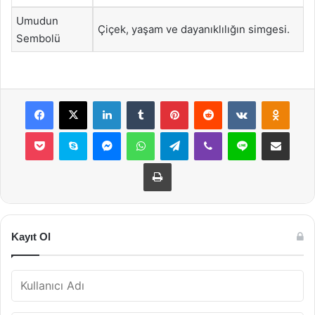
Umudun
Çiçek, yaşam ve dayanıklılığın simgesi.
Sembolü
Facebook
X
LinkedIn
Tumblr
Pinterest
Reddit
VKontakte
Odnok
Pocket
Skype
Messenger
WhatsApp
Telegram
Viber
Line
E-Posta ile payla
Yazdır
Kayıt Ol