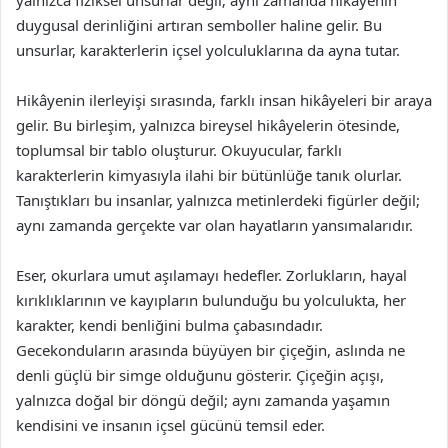
yalnızca fiziksel unsurlar değil; aynı zamanda hikâyenin
duygusal derinliğini artıran semboller haline gelir. Bu
unsurlar, karakterlerin içsel yolculuklarına da ayna tutar.
Hikâyenin ilerleyişi sırasında, farklı insan hikâyeleri bir araya
gelir. Bu birleşim, yalnızca bireysel hikâyelerin ötesinde,
toplumsal bir tablo oluşturur. Okuyucular, farklı
karakterlerin kimyasıyla ilahi bir bütünlüğe tanık olurlar.
Tanıştıkları bu insanlar, yalnızca metinlerdeki figürler değil;
aynı zamanda gerçekte var olan hayatların yansımalarıdır.
Eser, okurlara umut aşılamayı hedefler. Zorlukların, hayal
kırıklıklarının ve kayıpların bulunduğu bu yolculukta, her
karakter, kendi benliğini bulma çabasındadır.
Gecekonduların arasında büyüyen bir çiçeğin, aslında ne
denli güçlü bir simge olduğunu gösterir. Çiçeğin açışı,
yalnızca doğal bir döngü değil; aynı zamanda yaşamın
kendisini ve insanın içsel gücünü temsil eder.