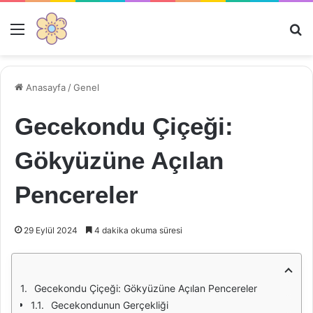
Menü
Ar
Anasayfa
/
Genel
Gecekondu Çiçeği:
Gökyüzüne Açılan
Pencereler
29 Eylül 2024
4 dakika okuma süresi
Gecekondu Çiçeği: Gökyüzüne Açılan Pencereler
Gecekondunun Gerçekliği