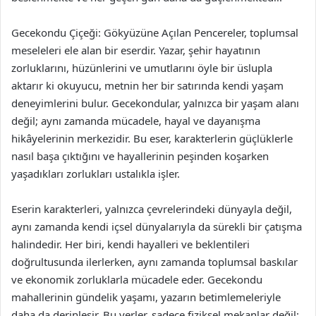
Gecekondu Çiçeği: Gökyüzüne Açılan Pencereler, toplumsal
meseleleri ele alan bir eserdir. Yazar, şehir hayatının
zorluklarını, hüzünlerini ve umutlarını öyle bir üslupla
aktarır ki okuyucu, metnin her bir satırında kendi yaşam
deneyimlerini bulur. Gecekondular, yalnızca bir yaşam alanı
değil; aynı zamanda mücadele, hayal ve dayanışma
hikâyelerinin merkezidir. Bu eser, karakterlerin güçlüklerle
nasıl başa çıktığını ve hayallerinin peşinden koşarken
yaşadıkları zorlukları ustalıkla işler.
Eserin karakterleri, yalnızca çevrelerindeki dünyayla değil,
aynı zamanda kendi içsel dünyalarıyla da sürekli bir çatışma
halindedir. Her biri, kendi hayalleri ve beklentileri
doğrultusunda ilerlerken, aynı zamanda toplumsal baskılar
ve ekonomik zorluklarla mücadele eder. Gecekondu
mahallerinin gündelik yaşamı, yazarın betimlemeleriyle
daha da derinleşir. Bu yerler, sadece fiziksel mekanlar değil;