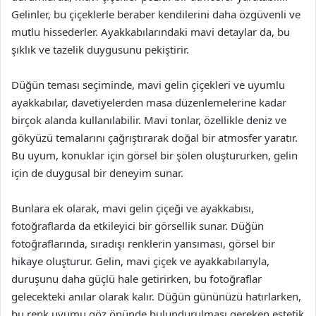
Gelinler, bu çiçeklerle beraber kendilerini daha özgüvenli ve
mutlu hissederler. Ayakkabılarındaki mavi detaylar da, bu
şıklık ve tazelik duygusunu pekiştirir.
Düğün teması seçiminde, mavi gelin çiçekleri ve uyumlu
ayakkabılar, davetiyelerden masa düzenlemelerine kadar
birçok alanda kullanılabilir. Mavi tonlar, özellikle deniz ve
gökyüzü temalarını çağrıştırarak doğal bir atmosfer yaratır.
Bu uyum, konuklar için görsel bir şölen oluştururken, gelin
için de duygusal bir deneyim sunar.
Bunlara ek olarak, mavi gelin çiçeği ve ayakkabısı,
fotoğraflarda da etkileyici bir görsellik sunar. Düğün
fotoğraflarında, sıradışı renklerin yansıması, görsel bir
hikaye oluşturur. Gelin, mavi çiçek ve ayakkabılarıyla,
duruşunu daha güçlü hale getirirken, bu fotoğraflar
gelecekteki anılar olarak kalır. Düğün gününüzü hatırlarken,
bu renk uyumu göz önünde bulundurulması gereken estetik