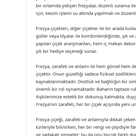
bir ortamda yetişen frezyalar, düzenli sulama ile 
için, kesim işlemi su altında yapılmalı ve düzenli
Frezya çiçekleri, diğer çiçekler ile bir arada kull
güller veya lilyalar ile kombinlendiğinde, şık ve 
yapılan çiçek aranjmanları, hem iç mekan dekor
şık bir hediye seçeneği sunar.
Frezya, zarafeti ve anlamı ile hem görsel hem de
çiçektir. Onun güzelliği sadece fiziksel özellikl
kaynaklanmaktadır. Dostluk ve bağlılığın bir sim
önemli bir rol oynamaktadır. Baharın taptaze r
ilişkilerimize estetik bir dokunuş katmakta, duy
Frezya’nın zarafeti, her bir çiçek açışında yeni 
Frezya çiçeği, zarafeti ve anlamıyla dikkat çeken 
türleriyle bilinirken, her bir rengi ve çeşidiyle fa
ve sadakati simgeler; bu da onu birçok farklı dur