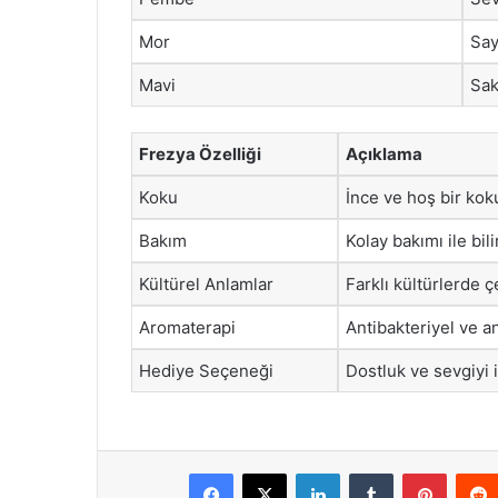
Mor
Say
Mavi
Sak
Frezya Özelliği
Açıklama
Koku
İnce ve hoş bir koku
Bakım
Kolay bakımı ile bili
Kültürel Anlamlar
Farklı kültürlerde çe
Aromaterapi
Antibakteriyel ve an
Hediye Seçeneği
Dostluk ve sevgiyi i
Facebook
X
LinkedIn
Tumblr
Pintere