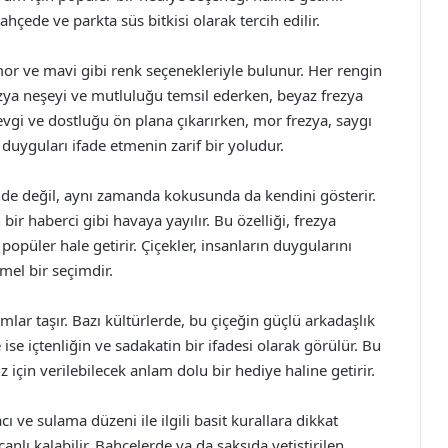
ahçede ve parkta süs bitkisi olarak tercih edilir.
 mor ve mavi gibi renk seçenekleriyle bulunur. Her rengin
ezya neşeyi ve mutluluğu temsil ederken, beyaz frezya
evgi ve dostluğu ön plana çıkarırken, mor frezya, saygı
, duyguları ifade etmenin zarif bir yoludur.
nde değil, aynı zamanda kokusunda da kendini gösterir.
ir haberci gibi havaya yayılır. Bu özelliği, frezya
popüler hale getirir. Çiçekler, insanların duygularını
mel bir seçimdir.
lar taşır. Bazı kültürlerde, bu çiçeğin güçlü arkadaşlık
ise içtenliğin ve sadakatin bir ifadesi olarak görülür. Bu
niz için verilebilecek anlam dolu bir hediye haline getirir.
cı ve sulama düzeni ile ilgili basit kurallara dikkat
anlı kalabilir. Bahçelerde ya da saksıda yetiştirilen