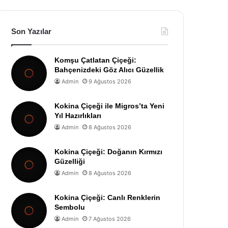
Son Yazılar
Komşu Çatlatan Çiçeği:
Bahçenizdeki Göz Alıcı Güzellik
Admin
9 Ağustos 2026
Kokina Çiçeği ile Migros’ta Yeni
Yıl Hazırlıkları
Admin
8 Ağustos 2026
Kokina Çiçeği: Doğanın Kırmızı
Güzelliği
Admin
8 Ağustos 2026
Kokina Çiçeği: Canlı Renklerin
Sembolu
Admin
7 Ağustos 2026