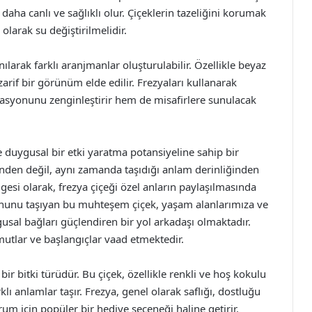
daha canlı ve sağlıklı olur. Çiçeklerin tazeliğini korumak
 olarak su değiştirilmelidir.
anılarak farklı aranjmanlar oluşturulabilir. Özellikle beyaz
zarif bir görünüm elde edilir. Frezyaları kullanarak
asyonunu zenginleştirir hem de misafirlere sunulacak
 duygusal bir etki yaratma potansiyeline sahip bir
erinden değil, aynı zamanda taşıdığı anlam derinliğinden
gesi olarak, frezya çiçeği özel anların paylaşılmasında
uhunu taşıyan bu muhteşem çiçek, yaşam alanlarımıza ve
gusal bağları güçlendiren bir yol arkadaşı olmaktadır.
umutlar ve başlangıçlar vaad etmektedir.
bir bitki türüdür. Bu çiçek, özellikle renkli ve hoş kokulu
rklı anlamlar taşır. Frezya, genel olarak saflığı, dostluğu
um için popüler bir hediye seçeneği haline getirir.