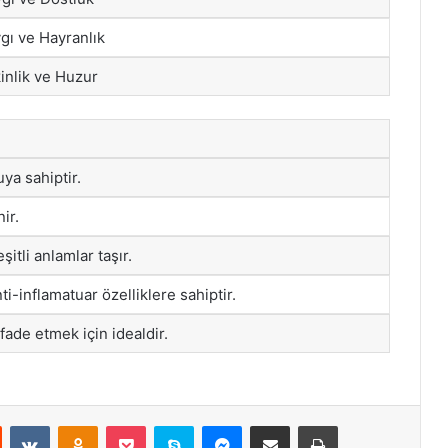
gı ve Hayranlık
inlik ve Huzur
ya sahiptir.
nir.
şitli anlamlar taşır.
ti-inflamatuar özelliklere sahiptir.
fade etmek için idealdir.
st
Reddit
VKontakte
Odnoklassniki
Pocket
Skype
Messenger
E-Posta ile paylaş
Yazdır