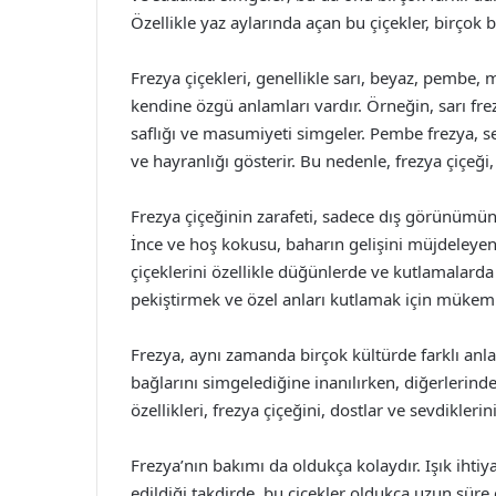
Özellikle yaz aylarında açan bu çiçekler, birçok b
Frezya çiçekleri, genellikle sarı, beyaz, pembe,
kendine özgü anlamları vardır. Örneğin, sarı fr
saflığı ve masumiyeti simgeler. Pembe frezya, s
ve hayranlığı gösterir. Bu nedenle, frezya çiçeği
Frezya çiçeğinin zarafeti, sadece dış görünümü
İnce ve hoş kokusu, baharın gelişini müjdeleyen b
çiçeklerini özellikle düğünlerde ve kutlamalarda 
pekiştirmek ve özel anları kutlamak için mükem
Frezya, aynı zamanda birçok kültürde farklı anlam
bağlarını simgelediğine inanılırken, diğerlerinde 
özellikleri, frezya çiçeğini, dostlar ve sevdikleri
Frezya’nın bakımı da oldukça kolaydır. Işık ihtiya
edildiği takdirde, bu çiçekler oldukça uzun süre c