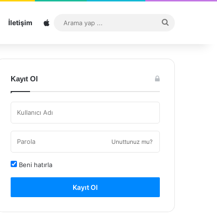
Sitemap
Arama
İletişim
yap
...
Kayıt Ol
Unuttunuz mu?
Beni hatırla
Kayıt Ol