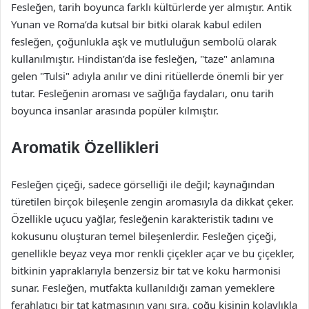
Fesleğen, tarih boyunca farklı kültürlerde yer almıştır. Antik
Yunan ve Roma’da kutsal bir bitki olarak kabul edilen
fesleğen, çoğunlukla aşk ve mutluluğun sembolü olarak
kullanılmıştır. Hindistan’da ise fesleğen, "taze" anlamına
gelen "Tulsi" adıyla anılır ve dini ritüellerde önemli bir yer
tutar. Fesleğenin aroması ve sağlığa faydaları, onu tarih
boyunca insanlar arasında popüler kılmıştır.
Aromatik Özellikleri
Fesleğen çiçeği, sadece görselliği ile değil; kaynağından
türetilen birçok bileşenle zengin aromasıyla da dikkat çeker.
Özellikle uçucu yağlar, fesleğenin karakteristik tadını ve
kokusunu oluşturan temel bileşenlerdir. Fesleğen çiçeği,
genellikle beyaz veya mor renkli çiçekler açar ve bu çiçekler,
bitkinin yapraklarıyla benzersiz bir tat ve koku harmonisi
sunar. Fesleğen, mutfakta kullanıldığı zaman yemeklere
ferahlatıcı bir tat katmasının yanı sıra, çoğu kişinin kolaylıkla