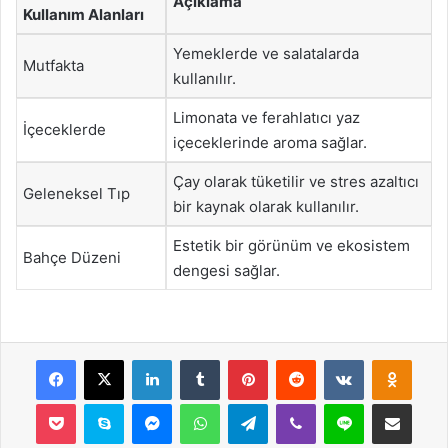
Açıklama
Kullanım Alanları
Yemeklerde ve salatalarda
Mutfakta
kullanılır.
Limonata ve ferahlatıcı yaz
İçeceklerde
içeceklerinde aroma sağlar.
Çay olarak tüketilir ve stres azaltıcı
Geleneksel Tıp
bir kaynak olarak kullanılır.
Estetik bir görünüm ve ekosistem
Bahçe Düzeni
dengesi sağlar.
Facebook
X
LinkedIn
Tumblr
Pinterest
Reddit
VKontakte
Odnok
Pocket
Skype
Messenger
WhatsApp
Telegram
Viber
Line
E-Posta ile payla
Yazdır