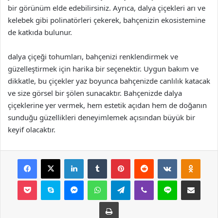
bir görünüm elde edebilirsiniz. Ayrıca, dalya çiçekleri arı ve
kelebek gibi polinatörleri çekerek, bahçenizin ekosistemine
de katkıda bulunur.
dalya çiçeği tohumları, bahçenizi renklendirmek ve
güzelleştirmek için harika bir seçenektir. Uygun bakım ve
dikkatle, bu çiçekler yaz boyunca bahçenizde canlılık katacak
ve size görsel bir şölen sunacaktır. Bahçenizde dalya
çiçeklerine yer vermek, hem estetik açıdan hem de doğanın
sunduğu güzellikleri deneyimlemek açısından büyük bir
keyif olacaktır.
Facebook
X
LinkedIn
Tumblr
Pinterest
Reddit
VKontakte
Odnok
Pocket
Skype
Messenger
WhatsApp
Telegram
Viber
Line
E-Posta ile payla
Yazdır