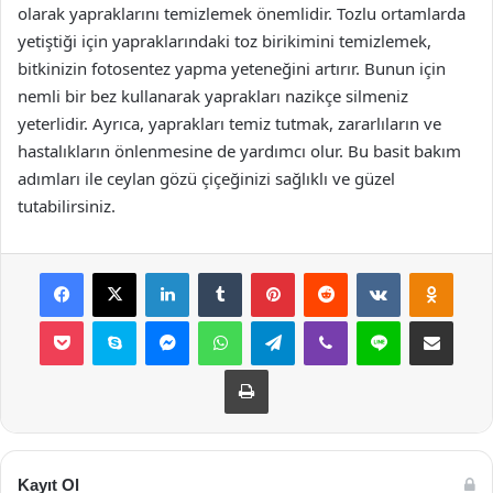
olarak yapraklarını temizlemek önemlidir. Tozlu ortamlarda
yetiştiği için yapraklarındaki toz birikimini temizlemek,
bitkinizin fotosentez yapma yeteneğini artırır. Bunun için
nemli bir bez kullanarak yaprakları nazikçe silmeniz
yeterlidir. Ayrıca, yaprakları temiz tutmak, zararlıların ve
hastalıkların önlenmesine de yardımcı olur. Bu basit bakım
adımları ile ceylan gözü çiçeğinizi sağlıklı ve güzel
tutabilirsiniz.
Facebook
X
LinkedIn
Tumblr
Pinterest
Reddit
VKontakte
Odnok
Pocket
Skype
Messenger
WhatsApp
Telegram
Viber
Line
E-Posta ile payla
Yazdır
Kayıt Ol