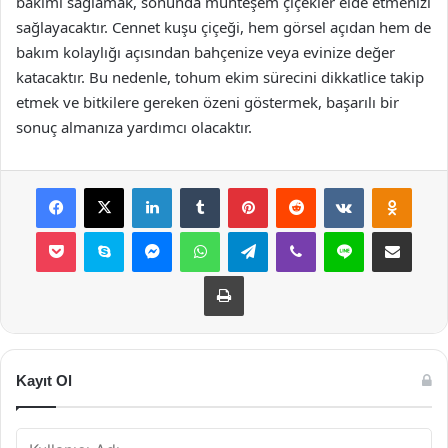
bakımı sağlamak, sonunda muhteşem çiçekler elde etmenizi
sağlayacaktır. Cennet kuşu çiçeği, hem görsel açıdan hem de
bakım kolaylığı açısından bahçenize veya evinize değer
katacaktır. Bu nedenle, tohum ekim sürecini dikkatlice takip
etmek ve bitkilere gereken özeni göstermek, başarılı bir
sonuç almanıza yardımcı olacaktır.
Facebook
X
LinkedIn
Tumblr
Pinterest
Reddit
VKontakte
Odnok
Pocket
Skype
Messenger
WhatsApp
Telegram
Viber
Line
E-Posta ile payla
Yazdır
Kayıt Ol