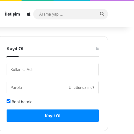
Sitemap
Arama
İletişim
yap
...
Kayıt Ol
Unuttunuz mu?
Beni hatırla
Kayıt Ol