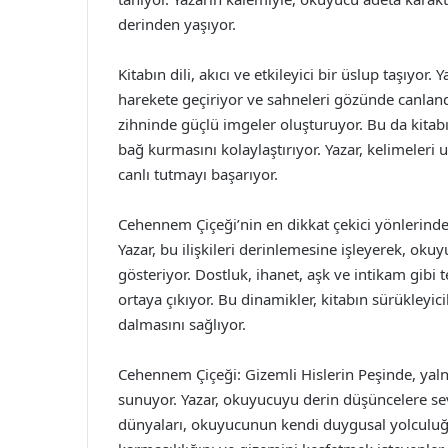
derinden yaşıyor.
Kitabın dili, akıcı ve etkileyici bir üslup taşıy
harekete geçiriyor ve sahneleri gözünde canlan
zihninde güçlü imgeler oluşturuyor. Bu da kita
bağ kurmasını kolaylaştırıyor. Yazar, kelimeleri 
canlı tutmayı başarıyor.
Cehennem Çiçeği’nin en dikkat çekici yönlerinden 
Yazar, bu ilişkileri derinlemesine işleyerek, okuyu
gösteriyor. Dostluk, ihanet, aşk ve intikam gibi t
ortaya çıkıyor. Bu dinamikler, kitabın sürükleyic
dalmasını sağlıyor.
Cehennem Çiçeği: Gizemli Hislerin Peşinde, yal
sunuyor. Yazar, okuyucuyu derin düşüncelere sevk
dünyaları, okuyucunun kendi duygusal yolculuğu