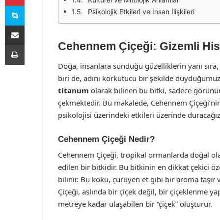
Skype
Psikolojik Etkileri ve İnsan İlişkileri
E-Posta ile paylaş
Cehennem Çiçeği: Gizemli His
Yazdır
Doğa, insanlara sunduğu güzelliklerin yanı sıra
biri de, adını korkutucu bir şekilde duyduğumuz
titanum
olarak bilinen bu bitki, sadece görünü
çekmektedir. Bu makalede, Cehennem Çiçeği’nin d
psikolojisi üzerindeki etkileri üzerinde duracağız
Cehennem Çiçeği Nedir?
Cehennem Çiçeği, tropikal ormanlarda doğal olar
edilen bir bitkidir. Bu bitkinin en dikkat çekici ö
bilinir. Bu koku, çürüyen et gibi bir aroma taş
Çiçeği, aslında bir çiçek değil, bir çiçeklenme yap
metreye kadar ulaşabilen bir “çiçek” oluşturur.