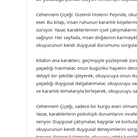
Cehennem Çiçeği: Gizemli Hislerin Peşinde, okuy
eser. Bu kitap, insan ruhunun karanlık köşelerine
sürüyor. Yazar, karakterlerinin içsel çatışmaları
sağlıyor. Her sayfada, insan doğasının karmaşıkl
okuyucunun kendi duygusal durumunu sorgula
Kitabın ana karakteri, geçmişiyle yüzleşmek zoru
yaşadığı travmalar, onun bugünkü hayatını derind
detaylı bir şekilde işleyerek, okuyucuya onun d
yaşadığı duygusal dalgalanmalar, okuyucuyu sara
ve karanlık temalarıyla birleşerek, okuyucuyu sa
Cehennem Çiçeği, sadece bir kurgu eseri olmanın
Yazar, karakterlerin psikolojik durumlarını ince
seriyor. Duygusal çatışmalar, kaygılar ve korkula
okuyucunun kendi duygusal deneyimlerini sorgu
tanıyor. Yazarın kalemiyle, okuyucu adeta karakt