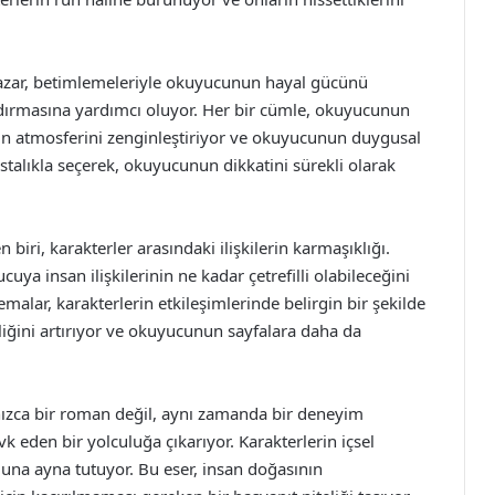
or. Yazar, betimlemeleriyle okuyucunun hayal gücünü
dırmasına yardımcı oluyor. Her bir cümle, okuyucunun
bın atmosferini zenginleştiriyor ve okuyucunun duygusal
ustalıkla seçerek, okuyucunun dikkatini sürekli olarak
biri, karakterler arasındaki ilişkilerin karmaşıklığı.
cuya insan ilişkilerinin ne kadar çetrefilli olabileceğini
emalar, karakterlerin etkileşimlerinde belirgin bir şekilde
iliğini artırıyor ve okuyucunun sayfalara daha da
nızca bir roman değil, aynı zamanda bir deneyim
 eden bir yolculuğa çıkarıyor. Karakterlerin içsel
na ayna tutuyor. Bu eser, insan doğasının