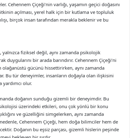
r. Cehennem Çiçeği’nin varlığı, yaşamın geçici doğasını
itkinin açılması, yerel halk için bir kutlama ve topluluk
çılışı, birçok insan tarafından merakla beklenir ve bu
 yalnızca fiziksel değil, aynı zamanda psikolojik
rak duygularını bir arada barındırır. Cehennem Çiçeği’ni
ın olağanüstü gücünü hissettirirken, aynı zamanda
. Bu tür deneyimler, insanların doğayla olan ilişkisini
a yardımcı olur.
zamanda doğanın sunduğu gizemli bir deneyimdir. Bu
psikolojisi üzerindeki etkileri, onu çok yönlü bir konu
ıklığını ve güzelliğini simgelerken, aynı zamanda
u nedenle, Cehennem Çiçeği, hem doğa bilimciler hem de
ektir. Doğanın bu eşsiz parçası, gizemli hislerin peşinde
meyi bekleyen bir sırdır.