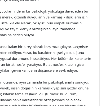
ucularını derin bir psikolojik yolculuğa davet eden bir
 inerek, gizemli duyguların ve karmaşık ilişkilerin izini
nı ustalıkla ele alarak, okuyucunun empati kurmasını
ığı ve zayıflıklarıyla yüzleşirken, aynı zamanda
masına neden oluyor.
nda kalan bir birey olarak karşımıza çıkıyor. Geçmişte
en etkiliyor. Yazar, bu karakterin içsel yolculuğunu
uygusal durumunu hissettiriyor. Her bölümde, karakterin
n bir atmosfer yaratıyor. Bu atmosfer, kitabın gizemli
yfaları çevirirken derin düşüncelere sevk ediyor.
 ötesinde, aynı zamanda bir psikolojik analiz sunuyor.
leyerek, insan doğasının karmaşık yapısını gözler önüne
r, kitabın temel taşlarını oluşturuyor. Bu durum,
lamasına ve karakterlerle özdeşleşmesine olanak
erlerin ruh haline bürünüyor ve onların hissettiklerini