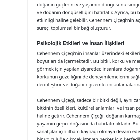
doğanın güçlerini ve yaşamın döngüsünü simgele
ve doğanın döngüselliğini hatırlatır. Ayrıca, bu b
etkinliği haline gelebilir. Cehennem Çiçeği’nin a
süreç, toplumsal bir bağ oluşturur.
Psikolojik Etkileri ve İnsan İlişkileri
Cehennem Çiçeği’nin insanlar üzerindeki etkileri,
boyutları da içermektedir. Bu bitki, korku ve me
görmek için yapılan ziyaretler, insanlara doğan
korkunun güzelliğini de deneyimlemelerini sağlar
derinleştirir ve doğanın gizemlerini anlamaların
Cehennem Çiçeği, sadece bir bitki değil, aynı 
bitkinin özellikleri, kültürel anlamları ve insan 
haline getirir. Cehennem Çiçeği, doğanın karmaş
yaşamın geçici doğasını da hatırlatmaktadır. B
sanatçılar için ilham kaynağı olmaya devam edec
bir yolculuğa çıkmak isteyen herkes için keşfedil