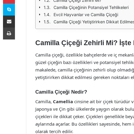
Camilla Çiçeği Zehirli Mi?
Skype
Camilla Çiçeğinin Potansiyel Tehlikeleri
Evcil Hayvanlar ve Camilla Çiçeği
E-Posta ile paylaş
Camilla Çiçeği Yetiştirirken Dikkat Edilme
Yazdır
Camilla Çiçeği Zehirli Mi? İşt
Camilla çiçeği, özellikle bahçelerde ve iç mekanl
güzel çiçeğin bazı özellikleri ve potansiyel tehl
makalede, camilla çiçeğinin zehirli olup olmadığ
yetiştirirken dikkat edilmesi gereken noktaları el
Camilla Çiçeği Nedir?
Camilla,
Camellia
cinsine ait bir çiçek türüdür ve
Japonya ve Çin gibi ülkelerde yaygın olarak bulunu
çiçekleri ile dikkat çeker. Çiçekleri genellikle b
aylarında açarlar. Bu özellikleri sayesinde, he
olarak tercih edilir.