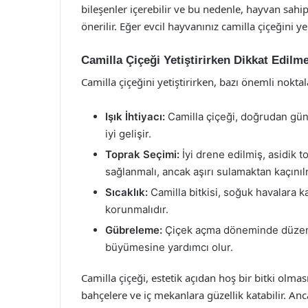
bileşenler içerebilir ve bu nedenle, hayvan sahi
önerilir. Eğer evcil hayvanınız camilla çiçeğini y
Camilla Çiçeği Yetiştirirken Dikkat Edilm
Camilla çiçeğini yetiştirirken, bazı önemli nokt
Işık İhtiyacı:
Camilla çiçeği, doğrudan gün
iyi gelişir.
Toprak Seçimi:
İyi drene edilmiş, asidik t
sağlanmalı, ancak aşırı sulamaktan kaçınılm
Sıcaklık:
Camilla bitkisi, soğuk havalara ka
korunmalıdır.
Gübreleme:
Çiçek açma döneminde düzenli 
büyümesine yardımcı olur.
Camilla çiçeği, estetik açıdan hoş bir bitki olmasın
bahçelere ve iç mekanlara güzellik katabilir. An