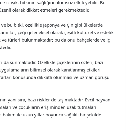
rsiz ışık, bitkinin sağlığını olumsuz etkileyebilir. Bu
düzenli olarak dikkat etmeleri gerekmektedir.
e bu bitki, özellikle Japonya ve Çin gibi ülkelerde
amilla çiçeği geleneksel olarak çeşitli kültürel ve estetik
enk ve türleri bulunmaktadır; bu da onu bahçelerde ve iç
tedir.
ı da sunmaktadır. Özellikle çiçeklerinin özleri, bazı
uygulamaların bilimsel olarak kanıtlanmış etkileri
 yararları konusunda dikkatli olunması ve uzman görüşü
ının yanı sıra, bazı riskler de taşımaktadır. Evcil hayvan
anmaları ve çocukların erişiminden uzak tutmaları
n bakım ile uzun yıllar boyunca sağlıklı bir şekilde