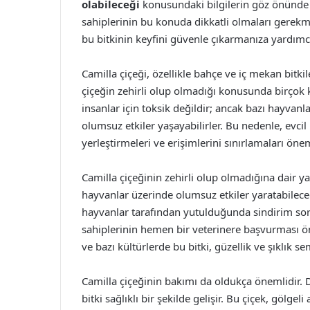
olabileceği
konusundaki bilgilerin göz önünde 
sahiplerinin bu konuda dikkatli olmaları gerekmek
bu bitkinin keyfini güvenle çıkarmanıza yardımcı
Camilla çiçeği, özellikle bahçe ve iç mekan bitki
çiçeğin zehirli olup olmadığı konusunda birçok k
insanlar için toksik değildir; ancak bazı hayvanlar
olumsuz etkiler yaşayabilirler. Bu nedenle, evcil
yerleştirmeleri ve erişimlerini sınırlamaları önem
Camilla çiçeğinin zehirli olup olmadığına dair ya
hayvanlar üzerinde olumsuz etkiler yaratabileceğ
hayvanlar tarafından yutulduğunda sindirim soru
sahiplerinin hemen bir veterinere başvurması öner
ve bazı kültürlerde bu bitki, güzellik ve şıklık 
Camilla çiçeğinin bakımı da oldukça önemlidir. D
bitki sağlıklı bir şekilde gelişir. Bu çiçek, gölgel