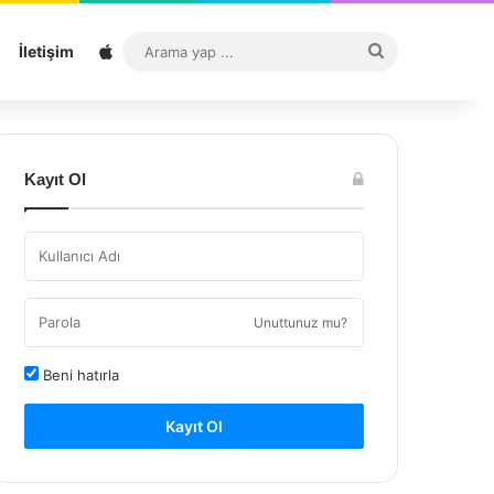
Sitemap
Arama
İletişim
yap
...
Kayıt Ol
Unuttunuz mu?
Beni hatırla
Kayıt Ol