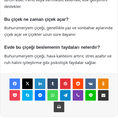
destekler.
Bu çiçek ne zaman çiçek açar?
Buhurumeryem çiçeği, genellikle yaz ve sonbahar aylarında
çiçek açar ve çiçekler uzun süre dayanır.
Evde bu çiçeği beslemenin faydaları nelerdir?
Buhurumeryem çiçeği, hava kalitesini artırır, stres azaltır ve
ruh halini iyileştirme gibi psikolojik faydalar sağlar.
Facebook
X
LinkedIn
Tumblr
Pinterest
Reddit
VKontakte
Odnok
Pocket
Skype
Messenger
WhatsApp
Telegram
Viber
Line
E-Posta ile payla
Yazdır