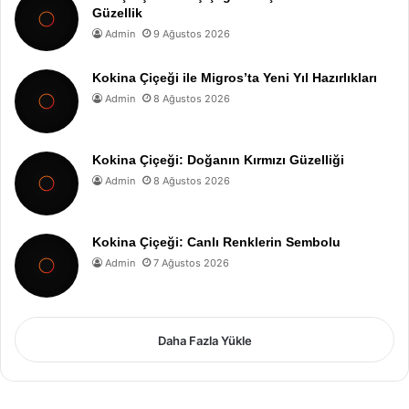
Güzellik
Admin
9 Ağustos 2026
Kokina Çiçeği ile Migros’ta Yeni Yıl Hazırlıkları
Admin
8 Ağustos 2026
Kokina Çiçeği: Doğanın Kırmızı Güzelliği
Admin
8 Ağustos 2026
Kokina Çiçeği: Canlı Renklerin Sembolu
Admin
7 Ağustos 2026
Daha Fazla Yükle