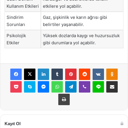
Kullanım Etkileri
etkilere yol açabilir.
Sindirim
Gaz, şişkinlik ve karın ağrısı gibi
Sorunları
belirtiler yaşanabilir.
Psikolojik
Yüksek dozlarda kaygı ve huzursuzluk
Etkiler
gibi durumlara yol açabilir.
Facebook
X
LinkedIn
Tumblr
Pinterest
Reddit
VKontakte
Odnok
Pocket
Skype
Messenger
WhatsApp
Telegram
Viber
Line
E-Posta ile payla
Yazdır
Kayıt Ol