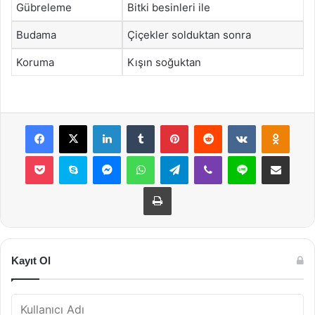
Gübreleme
Bitki besinleri ile
Budama
Çiçekler solduktan sonra
Koruma
Kışın soğuktan
Facebook
X
LinkedIn
Tumblr
Pinterest
Reddit
VKontakte
Odnok
Pocket
Skype
Messenger
WhatsApp
Telegram
Viber
Line
E-Posta ile payla
Yazdır
Kayıt Ol