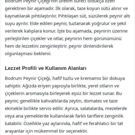
Bodrum Peynir Çiçeği’nin üretim süreci oldukça özen
gerektiren bir aşamadır. İlk olarak, taze koyun sütü alınır ve
kaynatılarak pıhtılaştırılır. Pıhtılaşan süt, süzülerek peynir altı
suyu ayrılır. Elde edilen peynir, tuzlanarak yoğrulur ve şekil
verilerek kalıplara konur. İşte bu aşamada, peynirin üzerine
yerleştirilen çiçekler ve otlar, peynirin hem görünümünü
hem de lezzetini zenginleştirir. peynir dinlendirilerek
olgunlaşması beklenir.
Lezzet Profili ve Kullanım Alanları
Bodrum Peynir Çiçeği, hafif tuzlu ve kremamsı bir dokuya
sahiptir. Ağızda eriyen yapısıyla birlikte, yerel otların ve
çiçeklerin aromasıyla birleşerek eşsiz bir lezzet sunar. Bu
peynir, genellikle kahvaltılarda zeytin, domates ve taze
ekmekle birlikte servis edilir. Ayrıca, salatalarda, mezelerde
veya ana yemeklerde kullanılarak farklı tariflere zenginlik
katabilir. Özellikle yaz aylarında, hafif ve ferahlatıcı bir tat
arayanlar için mükemmel bir seçenektir.