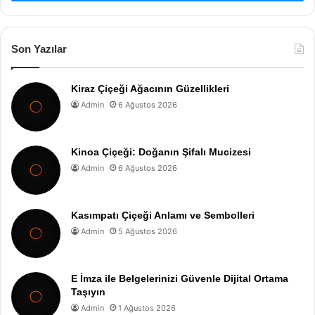
Son Yazılar
Kiraz Çiçeği Ağacının Güzellikleri
Admin
6 Ağustos 2026
Kinoa Çiçeği: Doğanın Şifalı Mucizesi
Admin
6 Ağustos 2026
Kasımpatı Çiçeği Anlamı ve Sembolleri
Admin
5 Ağustos 2026
E İmza ile Belgelerinizi Güvenle Dijital Ortama
Taşıyın
Admin
1 Ağustos 2026