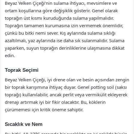
Beyaz Yelken Çiçeği’nin sulama ihtiyacı, mevsimlere ve
ortam koşullarına göre değişiklik gösterir. Genel olarak
toprağın üst kısmı kuruduğunda sulama yapılmalıdır.
Toprağın tamamen kurumasına izin vermemek önemlidir,
çünkü bu bitki nemi sever. Kış aylarında sulama sıklığı
azaltılmalı, yaz aylarında ise daha sık sulanmalıdır. Sulama
yaparken, suyun toprağın derinliklerine ulaşmasına dikkat
edin.
Toprak Seçimi
Beyaz Yelken Çiçeği, iyi drene olan ve besin açısından zengin
bir toprak karışımına ihtiyaç duyar. Genel potting soil (saksı
toprağı) kullanılabilir, ancak perlit veya vermikülit ekleyerek
drenajı artırmak iyi bir fikir olacaktır. Bu, köklerin
çürümemesi için kritik öneme sahiptir.
Sıcaklık ve Nem
Bu bitki, 18-27°C arasında bir sıcaklıkta en iyi şekilde büyür.