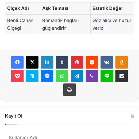
Çiçek Adı
Aşk Teması
Estetik Değer
Benli Canan
Romantik bağları
Göz alıcı ve huzur
Çiçeği
güçlendirir
verici
Facebook
X
LinkedIn
Tumblr
Pinterest
Reddit
VKontakte
Odnok
Pocket
Skype
Messenger
WhatsApp
Telegram
Viber
Line
E-Posta ile payla
Yazdır
Kayıt Ol