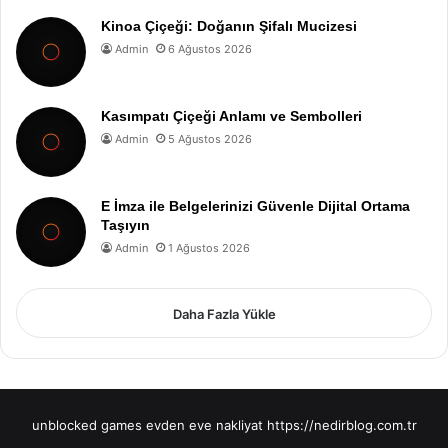
Kinoa Çiçeği: Doğanın Şifalı Mucizesi
Admin
6 Ağustos 2026
Kasımpatı Çiçeği Anlamı ve Sembolleri
Admin
5 Ağustos 2026
E İmza ile Belgelerinizi Güvenle Dijital Ortama
Taşıyın
Admin
1 Ağustos 2026
Daha Fazla Yükle
unblocked games
evden eve nakliyat
https://nedirblog.com.tr