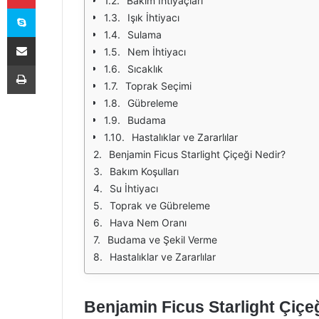
Bakım İhtiyaçları
Skype
Işık İhtiyacı
Sulama
E-Posta ile paylaş
Nem İhtiyacı
Yazdır
Sıcaklık
Toprak Seçimi
Gübreleme
Budama
Hastalıklar ve Zararlılar
Benjamin Ficus Starlight Çiçeği Nedir?
Bakım Koşulları
Su İhtiyacı
Toprak ve Gübreleme
Hava Nem Oranı
Budama ve Şekil Verme
Hastalıklar ve Zararlılar
Benjamin Ficus Starlight Çiçeğ