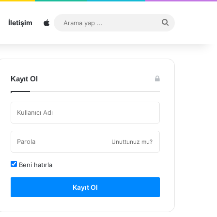
Sitemap
Arama
İletişim
yap
...
Kayıt Ol
Unuttunuz mu?
Beni hatırla
Kayıt Ol