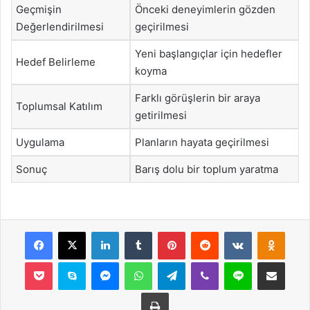
Geçmişin
Önceki deneyimlerin gözden
Değerlendirilmesi
geçirilmesi
Yeni başlangıçlar için hedefler
Hedef Belirleme
koyma
Farklı görüşlerin bir araya
Toplumsal Katılım
getirilmesi
Uygulama
Planların hayata geçirilmesi
Sonuç
Barış dolu bir toplum yaratma
Facebook
X
LinkedIn
Tumblr
Pinterest
Reddit
VKontakte
Odnok
Pocket
Skype
Messenger
WhatsApp
Telegram
Viber
Line
E-Posta ile payla
Yazdır