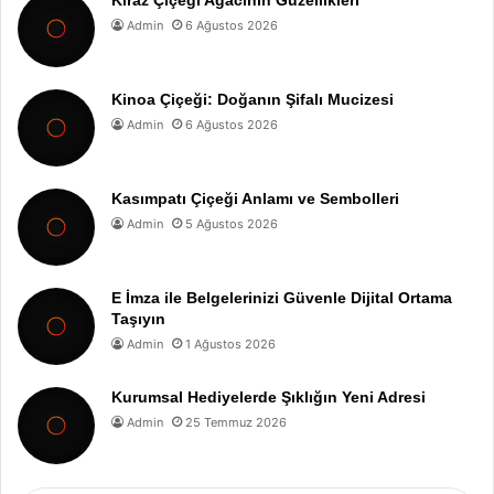
Admin
6 Ağustos 2026
Kinoa Çiçeği: Doğanın Şifalı Mucizesi
Admin
6 Ağustos 2026
Kasımpatı Çiçeği Anlamı ve Sembolleri
Admin
5 Ağustos 2026
E İmza ile Belgelerinizi Güvenle Dijital Ortama
Taşıyın
Admin
1 Ağustos 2026
Kurumsal Hediyelerde Şıklığın Yeni Adresi
Admin
25 Temmuz 2026