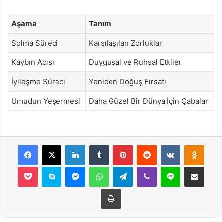
Aşama
Tanım
Solma Süreci
Karşılaşılan Zorluklar
Kaybın Acısı
Duygusal ve Ruhsal Etkiler
İyileşme Süreci
Yeniden Doğuş Fırsatı
Umudun Yeşermesi
Daha Güzel Bir Dünya İçin Çabalar
Facebook
X
LinkedIn
Tumblr
Pinterest
Reddit
VKontakte
Odnok
Pocket
Skype
Messenger
WhatsApp
Telegram
Viber
Line
E-Posta ile payla
Yazdır