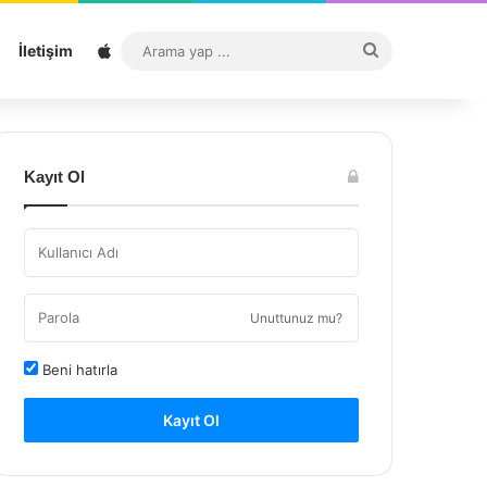
Sitemap
Arama
İletişim
yap
...
Kayıt Ol
Unuttunuz mu?
Beni hatırla
Kayıt Ol