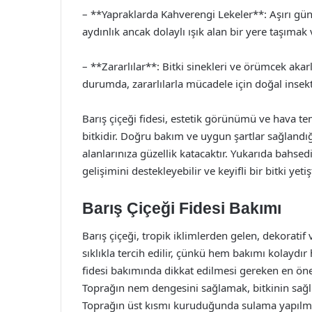
– **Yapraklarda Kahverengi Lekeler**: Aşırı gün
aydınlık ancak dolaylı ışık alan bir yere taşıma
– **Zararlılar**: Bitki sinekleri ve örümcek akarla
durumda, zararlılarla mücadele için doğal insektis
Barış çiçeği fidesi, estetik görünümü ve hava temi
bitkidir. Doğru bakım ve uygun şartlar sağlandığ
alanlarınıza güzellik katacaktır. Yukarıda bahsed
gelişimini destekleyebilir ve keyifli bir bitki yet
Barış Çiçeği Fidesi Bakımı
Barış çiçeği, tropik iklimlerden gelen, dekoratif
sıklıkla tercih edilir, çünkü hem bakımı kolaydır
fidesi bakımında dikkat edilmesi gereken en ön
Toprağın nem dengesini sağlamak, bitkinin sağlık
Toprağın üst kısmı kuruduğunda sulama yapılmal