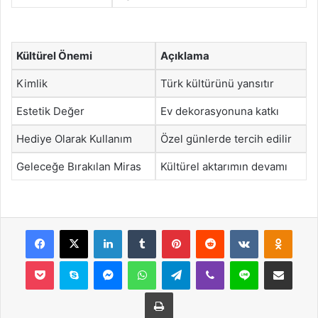
Kültürel Önemi
Açıklama
Kimlik
Türk kültürünü yansıtır
Estetik Değer
Ev dekorasyonuna katkı
Hediye Olarak Kullanım
Özel günlerde tercih edilir
Geleceğe Bırakılan Miras
Kültürel aktarımın devamı
Facebook
X
LinkedIn
Tumblr
Pinterest
Reddit
VKontakte
Odnok
Pocket
Skype
Messenger
WhatsApp
Telegram
Viber
Line
E-Posta ile payla
Yazdır