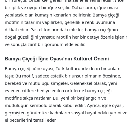
bir süreçtir. Öncelikle, gerekli malzemeler temin edilir. İnce
bir iplik ve uygun bir iğne seçilir. Daha sonra, iğne oyası
yapılacak olan kumaşın kenarları belirlenir. Bamya çiçeği
motifinin tasarımı yapılırken, genellikle renk uyumuna
dikkat edilir. Pastel tonlarındaki iplikler, bamya çiçeğinin
doğal güzelliğini yansıtır. Motifin her bir detayı özenle işlenir
ve sonuçta zarif bir görünüm elde edilir.
Bamya Çiçeği İğne Oyası’nın Kültürel Önemi
Bamya çiçeği iğne oyası, Türk kültüründe derin bir anlam
taşır. Bu motif, sadece estetik bir unsur olmanın ötesinde,
bereketi ve mutluluğu simgeler. Geleneksel olarak, yeni
evlenen çiftlere hediye edilen örtülerde bamya çiçeği
motifine sıkça rastlanır. Bu, yeni bir başlangıcın ve
mutluluğun sembolü olarak kabul edilir. Ayrıca, iğne oyası,
geçmişten günümüze kadınların sosyal hayatındaki yerini ve
el becerilerini temsil eder.