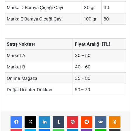
Marka D Bamya Çiçeği Çayı
30 gr
30
Marka E Bamya Çiçeği Çayı
100 gr
80
Satış Noktası
Fiyat Aralığı (TL)
Market A
30 – 50
Market B
40 – 60
Online Mağaza
35 – 80
Doğal Ürünler Dükkanı
50 – 70
Facebook
X
LinkedIn
Tumblr
Pinterest
Reddit
VKontakte
Odnok
Pocket
Skype
Messenger
WhatsApp
Telegram
Viber
Line
E-Posta ile payla