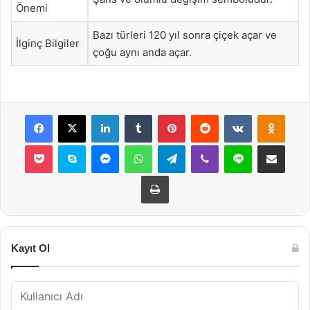
Önemi
Bazı türleri 120 yıl sonra çiçek açar ve
İlginç Bilgiler
çoğu aynı anda açar.
Facebook
X
LinkedIn
Tumblr
Pinterest
Reddit
VKontakte
Odnok
Pocket
Skype
Messenger
WhatsApp
Telegram
Viber
Line
E-Posta ile payla
Yazdır
Kayıt Ol