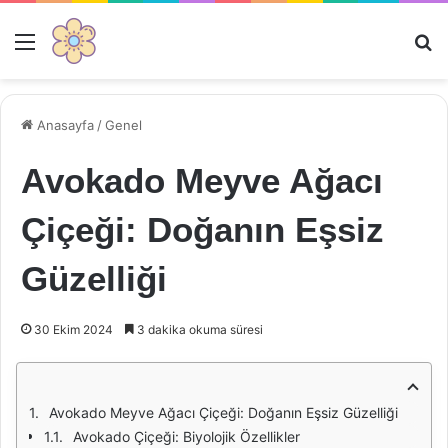
Menü
Ar
Anasayfa
/
Genel
Avokado Meyve Ağacı
Çiçeği: Doğanın Eşsiz
Güzelliği
30 Ekim 2024
3 dakika okuma süresi
Avokado Meyve Ağacı Çiçeği: Doğanın Eşsiz Güzelliği
Avokado Çiçeği: Biyolojik Özellikler