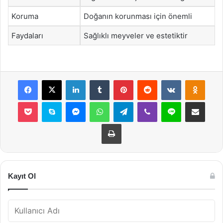
Koruma
Doğanın korunması için önemli
Faydaları
Sağlıklı meyveler ve estetiktir
Facebook
X
LinkedIn
Tumblr
Pinterest
Reddit
VKontakte
Odnok
Pocket
Skype
Messenger
WhatsApp
Telegram
Viber
Line
E-Posta ile payla
Yazdır
Kayıt Ol