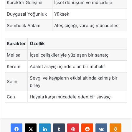
Karakter Gelişimi
İçsel dönüşüm ve mücadele
Duygusal Yoğunluk
Yüksek
Sembolik Anlam
Ateş çiçeği, varoluş mücadelesi
Karakter
Özellik
Melisa
İçsel çelişkileriyle yüzleşen bir sanatçı
Kerem
Adalet arayışı içinde olan bir muhalif
Sevgi ve kayıpların etkisi altında kalmış bir
Selin
birey
Can
Hayata karşı mücadele eden bir savaşçı
Facebook
X
LinkedIn
Tumblr
Pinterest
Reddit
VKontakte
Odnok