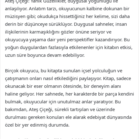
Ateş Çiçeği: Yanık Güzellikler, duygusal yoğunluğu ile
anlaşılıyor. Anlatım tarzı, okuyucunun kalbine dokunan bir
müzisyen gibi; okudukça hissettiğiniz her kelime, sizi daha
derin bir düşünceye sürüklüyor. Duygusal sahneler, insan
ilişkilerinin karmaşıklığını gözler önüne seriyor ve
okuyucuya yaşama dair yeni perspektifler kazandırıyor. Bu
yoğun duygulardan fazlasıyla etkilenenler için kitabın etkisi,
uzun süre boyunca devam edebiliyor.
Birçok okuyucu, bu kitapta sunulan içsel yolculuğun ve
çatışmanın onları nasıl etkilediğini paylaşıyor. Kitap, sadece
okunacak bir eser olmanın ötesinde, bir deneyim alanı
haline geliyor. Her sahnede, her karakterde bir parça kendini
bulmak, okuyucular için unutulmaz anlar yaratıyor. Bu
bakımdan, Ateş Çiçeği, sürekli tartışılan ve üzerinde
durulması gereken konuları ele alarak edebiyat dünyasında
özel bir yer edinmiş durumda.