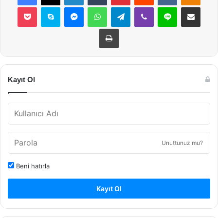
Pocket
Skype
Messenger
WhatsApp
Telegram
Viber
Line
E-Posta ile payla
Yazdır
Kayıt Ol
Unuttunuz mu?
Beni hatırla
Kayıt Ol